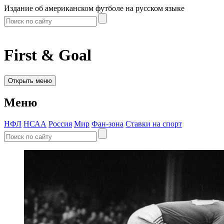
Издание об американском футболе на русском языке
First & Goal
Открыть меню
Меню
НФЛ
НСАА
Россия
Мир
Фан-зона
Ставки на спорт