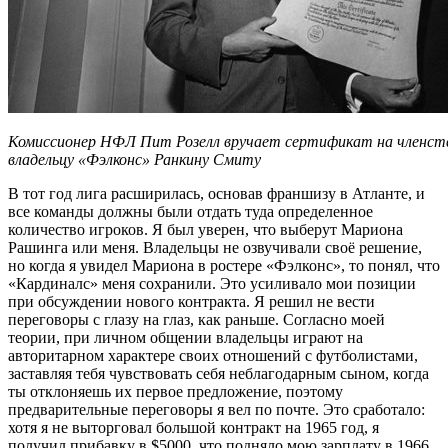
Комиссионер НФЛ Пит Розелл вручает сертификат на членство
владельцу «Фэлконс» Ранкину Смиту
В тот год лига расширилась, основав франшизу в Атланте, и
все команды должны были отдать туда определенное
количество игроков. Я был уверен, что выберут Мариона
Рашинга или меня. Владельцы не озвучивали своё решение,
но когда я увидел Мариона в ростере «Фэлконс», то понял, что
«Кардиналс» меня сохранили. Это усиливало мои позиции
при обсуждении нового контракта. Я решил не вести
переговоры с глазу на глаз, как раньше. Согласно моей
теории, при личном общении владельцы играют на
авторитарном характере своих отношений с футболистами,
заставляя тебя чувствовать себя неблагодарным сыном, когда
ты отклоняешь их первое предложение, поэтому
предварительные переговоры я вел по почте. Это сработало:
хотя я не выторговал большой контракт на 1965 год, я
получил прибавку в $5000, что подняло мою зарплату в 1966