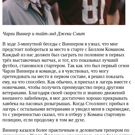
Чарли Виннер и тайт-энд Джеки Смит
В ходе 3-минутной беседы с Виннером я узнал, что мне
предстоит побороться за место в старте с Биллом Команом.
Каждый из нас должен был сыграть по половине в первых
трёх выставочных матчах, и тот, кто показывал лучший
футбол, становился стартером. Так как это был первый сезон
Чарли Виннера в команде, а я чувствовал, что могу
претендовать на место в первом составе, я решил показать
ему, на что способен. Как обычно, я приехал в лагерь вместе с
новичками, чтобы получить преимущество перед другими
ветеранами. Благодаря своей скорости и знанию движений
внешнего лайнбекера, я мог достаточно хорошо прикрывать
хавбека на пасовых розыгрышах. Когда Столлингс прибыл в
лагерь с остальными ветеранами и увидел меня в скримидже,
то с уверенностью сказал, что я отберу у Комана стартовую
позицию, если продолжу в том же духе.
Виннер казался более практичным и деловитым тренером по