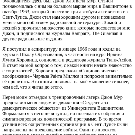
руководителя здесь был Джон Хартвелл Мур. Стэйси
познакомилась с ним на большом марше мира в Вашингтоне в
октябре 1963, который посетили три автобуса активистов из
Сент-Луиса. Джон стал нам хорошим другом и познакомил
меня с многообразием радикальной литературы. Зимой и
весной я прочитал множество книг, которые посоветовал мне
Джон, и подписался на журналы Ramparts, The Guardian и
другие радикальные издания.
Я поступил в аспирантуру в январе 1966 года и ходил на
курсы в Школу Образования, в частности на курс Ирвина
Луиса Хоровица, социолога и редактора журнала Trans-Action.
В ответ на мой вопрос о том, с какой книги начать знакомство
с социологией, Хоровиц предложил «Социологическое
воображение» Чарльза Райта Миллса и попросил внимательно
её прочитать. Эта книга повлияла на моё мышление сильнее,
чем всё, что я читал до этого.
Перед моим отъездом в тренировочный лагерь Джон Мур
представил меня людям из движения «Студенты за
демократическое общество» из Университета Вашингтона.
Формально я в него не вступил, но посещал их собрания и
симпатизировал их политической программе. В то время
усилия всех общественных организаций в Сент-Луисе были
направлены на прекращение войны. Один из проектов