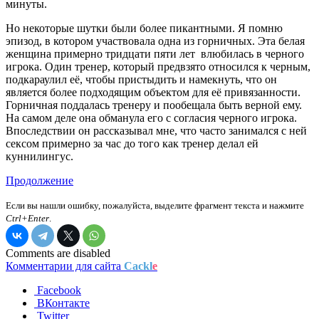
минуты.
Но некоторые шутки были более пикантными. Я помню
эпизод, в котором участвовала одна из горничных. Эта белая
женщина примерно тридцати пяти лет влюбилась в черного
игрока. Один тренер, который предвзято относился к черным,
подкараулил её, чтобы пристыдить и намекнуть, что он
является более подходящим объектом для её привязанности.
Горничная поддалась тренеру и пообещала быть верной ему.
На самом деле она обманула его с согласия черного игрока.
Впоследствии он рассказывал мне, что часто занимался с ней
сексом примерно за час до того как тренер делал ей
куннилингус.
Продолжение
Если вы нашли ошибку, пожалуйста, выделите фрагмент текста и нажмите
Ctrl+Enter
.
Comments are disabled
Комментарии для сайта
Cackl
e
Facebook
ВКонтакте
Twitter