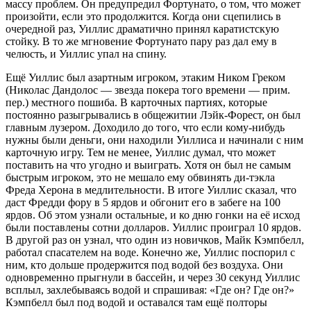
массу проблем. Он предупредил Фортунато, о том, что может
произойти, если это продолжится. Когда они сцепились в
очередной раз, Уиллис драматично принял каратистскую
стойку. В то же мгновение Фортунато пару раз дал ему в
челюсть, и Уиллис упал на спину.
Ещё Уиллис был азартным игроком, этаким Ником Греком
(Николас Дандолос — звезда покера того времени — прим.
пер.) местного пошиба. В карточных партиях, которые
постоянно разыгрывались в общежитии Лэйк-Форест, он был
главным лузером. Доходило до того, что если кому-нибудь
нужны были деньги, они находили Уиллиса и начинали с ним
карточную игру. Тем не менее, Уиллис думал, что может
поставить на что угодно и выиграть. Хотя он был не самым
быстрым игроком, это не мешало ему обвинять ди-тэкла
Фреда Херона в медлительности. В итоге Уиллис сказал, что
даст Фредди фору в 5 ярдов и обгонит его в забеге на 100
ярдов. Об этом узнали остальные, и ко дню гонки на её исход
были поставлены сотни долларов. Уиллис проиграл 10 ярдов.
В другой раз он узнал, что один из новичков, Майк Кэмпбелл,
работал спасателем на воде. Конечно же, Уиллис поспорил с
ним, кто дольше продержится под водой без воздуха. Они
одновременно прыгнули в бассейн, и через 30 секунд Уиллис
всплыл, захлебываясь водой и спрашивая: «Где он? Где он?»
Кэмпбелл был под водой и оставался там ещё полторы