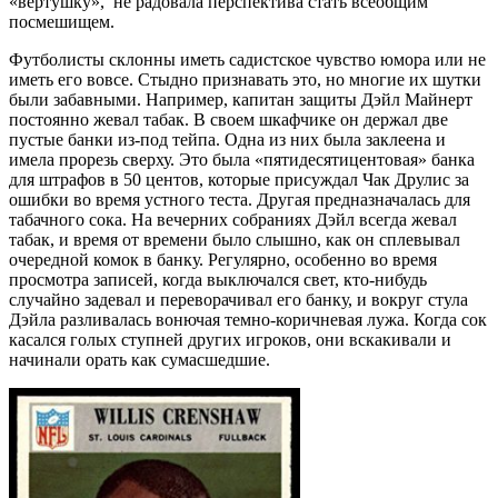
«вертушку», не радовала перспектива стать всеобщим
посмешищем.
Футболисты склонны иметь садистское чувство юмора или не
иметь его вовсе. Стыдно признавать это, но многие их шутки
были забавными. Например, капитан защиты Дэйл Майнерт
постоянно жевал табак. В своем шкафчике он держал две
пустые банки из-под тейпа. Одна из них была заклеена и
имела прорезь сверху. Это была «пятидесятицентовая» банка
для штрафов в 50 центов, которые присуждал Чак Друлис за
ошибки во время устного теста. Другая предназначалась для
табачного сока. На вечерних собраниях Дэйл всегда жевал
табак, и время от времени было слышно, как он сплевывал
очередной комок в банку. Регулярно, особенно во время
просмотра записей, когда выключался свет, кто-нибудь
случайно задевал и переворачивал его банку, и вокруг стула
Дэйла разливалась вонючая темно-коричневая лужа. Когда сок
касался голых ступней других игроков, они вскакивали и
начинали орать как сумасшедшие.