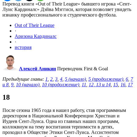
Перевод книги «Out of Their League» бывшего игрока «Сент-
Луис Кардиналс» Дэйва Мэггиси, которая позволяет увидеть
изнанку профессионального и студенческого футбола.
Out of Their League
·
Аризона Кардиналс
·
история
Алексей Аникин
Переводчик First & Goal
Предыдущие главы:
1
,
2
,
3
,
4
,
5 (начало)
,
5 (продолжение)
,
6
,
7
и 8
,
9
,
10 (начало)
,
10 (продолжение)
,
11
,
12, 13 и 14
,
15
,
16
,
17
18
После сезона 1965 года я нашел работу, став программным
директором в Национальной Конференции Христиан и
Иудеев Сент-Луиса. Одна из главных наших программ,
коллоквиум на тему воспитания терпимости в детях,
проходил в Обществе Этики Сент-Луиса. Ассистентом