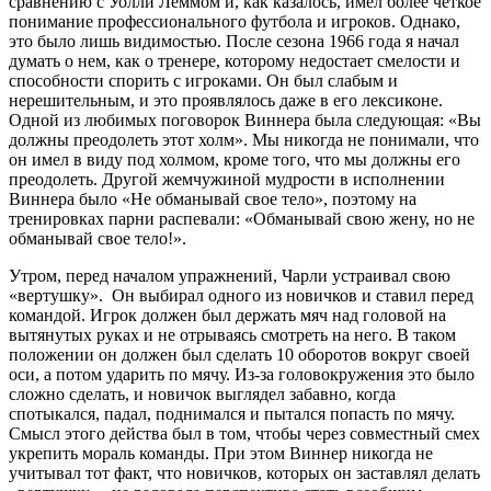
сравнению с Уолли Леммом и, как казалось, имел более четкое
понимание профессионального футбола и игроков. Однако,
это было лишь видимостью. После сезона 1966 года я начал
думать о нем, как о тренере, которому недостает смелости и
способности спорить с игроками. Он был слабым и
нерешительным, и это проявлялось даже в его лексиконе.
Одной из любимых поговорок Виннера была следующая: «Вы
должны преодолеть этот холм». Мы никогда не понимали, что
он имел в виду под холмом, кроме того, что мы должны его
преодолеть. Другой жемчужиной мудрости в исполнении
Виннера было «Не обманывай свое тело», поэтому на
тренировках парни распевали: «Обманывай свою жену, но не
обманывай свое тело!».
Утром, перед началом упражнений, Чарли устраивал свою
«вертушку». Он выбирал одного из новичков и ставил перед
командой. Игрок должен был держать мяч над головой на
вытянутых руках и не отрываясь смотреть на него. В таком
положении он должен был сделать 10 оборотов вокруг своей
оси, а потом ударить по мячу. Из-за головокружения это было
сложно сделать, и новичок выглядел забавно, когда
спотыкался, падал, поднимался и пытался попасть по мячу.
Смысл этого действа был в том, чтобы через совместный смех
укрепить мораль команды. При этом Виннер никогда не
учитывал тот факт, что новичков, которых он заставлял делать