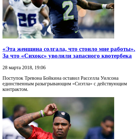
«Эта женщина солгала, что стоило мне работы».
За что «Сихокс» уволили запасного квотербека
28 марта 2018, 19:06
Поступок Тревона Бойкина оставил Расселла Уилсона
единственным разыгрывающим «Сиэтла» с действующим
контрактом.