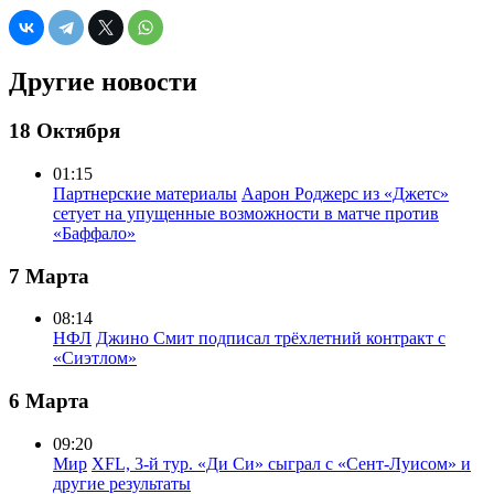
Другие новости
18 Октября
01:15
Партнерские материалы
Аарон Роджерс из «Джетс»
сетует на упущенные возможности в матче против
«Баффало»
7 Марта
08:14
НФЛ
Джино Смит подписал трёхлетний контракт с
«Сиэтлом»
6 Марта
09:20
Мир
XFL, 3-й тур. «Ди Си» сыграл с «Сент-Луисом» и
другие результаты