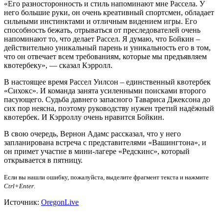
«Его разносторонность и стиль напоминают мне Рассела. У
него большие руки, он очень креативный спортсмен, обладает
сильными инстинктами и отличным видением игры. Его
способность бежать, отрываться от преследователей очень
напоминают то, что делает Рассел. Я думаю, что Бойкин –
действительно уникальный парень и уникальность его в том,
что он отвечает всем требованиям, которые мы предъявляем
квотербеку», — сказал Кэрролл.
В настоящее время Рассел Уилсон – единственный квотербек
«Сихокс». И команда занята усиленными поисками второго
пасующего. Судьба давнего запасного Тавариса Джексона до
сих пор неясна, поэтому руководству нужен третий надёжный
квотербек. И Кэрроллу очень нравится Бойкин.
В свою очередь, Вернон Адамс рассказал, что у него
запланирована встреча с представителями «Вашингтона», и
он примет участие в мини-лагере «Редскинс», который
открывается в пятницу.
Если вы нашли ошибку, пожалуйста, выделите фрагмент текста и нажмите
Ctrl+Enter
.
Источник:
OregonLive