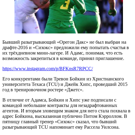
Бывший разыгрывающий «Орегон Дакс» не был выбран на
драфте-2016 и «Сихокс» предложили ему попытать счастья в
их трёхдневном мини-лагере. И Адамс, понимая, что есть
возможность закрепиться в команде, принял приглашение.
https://www.instagram.com/p/BFKnsR7RPCC/
Его конкурентами были Тревон Бойкин из Христианского
университета Техаса (TCU) и Джейк Хипс, проведший 2015
год в тренировочном ростере «Джетс».
В отличие от Адамса, Бойкин и Хипс уже подписали с
командой небольшие контракты для незадрафтованных
агентов. И вторым зловещим знаком для него стала похвала в
адрес Бойкина, высказанная публично Питом Кэрроллом. В
пятницу главный тренер «Сихокс» сказал, что бывший
разыгрывающий TCU напоминает ему Рассела Уилсона.