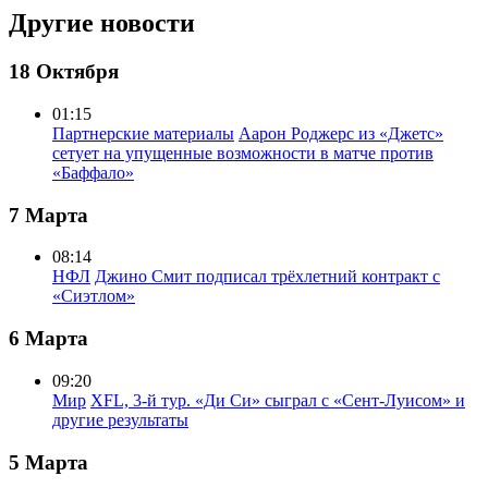
Другие новости
18 Октября
01:15
Партнерские материалы
Аарон Роджерс из «Джетс»
сетует на упущенные возможности в матче против
«Баффало»
7 Марта
08:14
НФЛ
Джино Смит подписал трёхлетний контракт с
«Сиэтлом»
6 Марта
09:20
Мир
XFL, 3-й тур. «Ди Си» сыграл с «Сент-Луисом» и
другие результаты
5 Марта