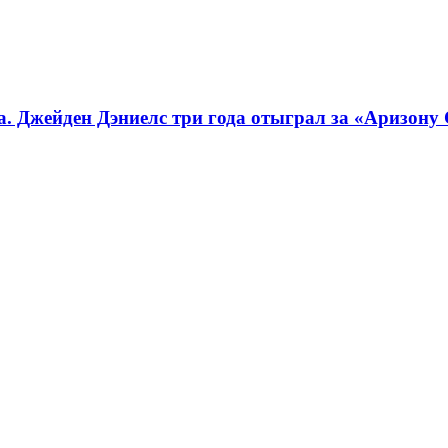
. Джейден Дэниелс три года отыграл за «Аризону 