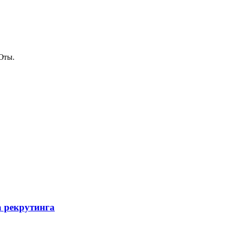
Юты.
 рекрутинга