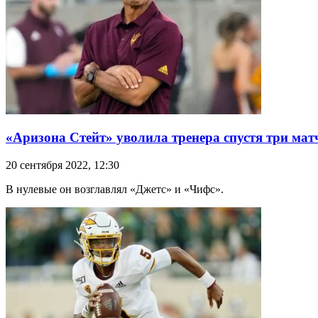
«Аризона Стейт» уволила тренера спустя три матч
20 сентября 2022, 12:30
В нулевые он возглавлял «Джетс» и «Чифс».