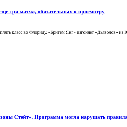
еще три матча, обязательных к просмотру
плять класс во Флориду, «Бригем Янг» изгоняет «Дьяволов» из 
зоны Стейт». Программа могла нарушать правила