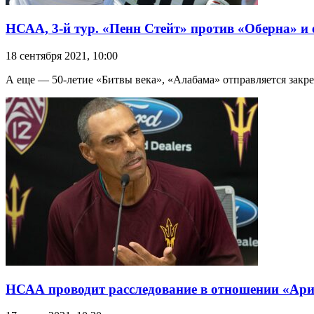
НСАА, 3-й тур. «Пенн Стейт» против «Оберна» и 
18 сентября 2021, 10:00
А еще — 50-летие «Битвы века», «Алабама» отправляется закре
НСАА проводит расследование в отношении «Ари