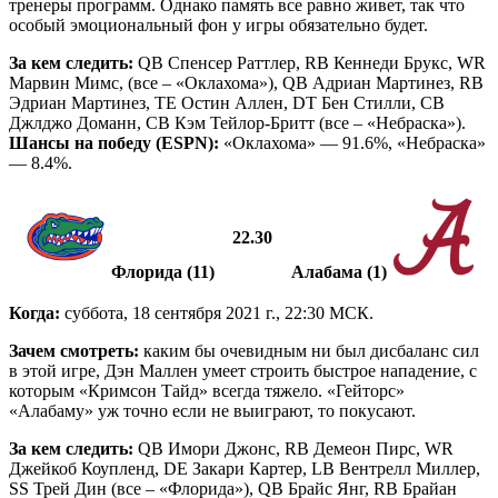
тренеры программ. Однако память все равно живет, так что
особый эмоциональный фон у игры обязательно будет.
За кем следить:
QB Спенсер Раттлер, RB Кеннеди Брукс, WR
Марвин Мимс, (все – «Оклахома»), QB Адриан Мартинез, RB
Эдриан Мартинез, TE Остин Аллен, DT Бен Стилли, CB
Джлджо Доманн, CB Кэм Тейлор-Бритт (все – «Небраска»).
Шансы на победу (ESPN):
«Оклахома» — 91.6%, «Небраска»
— 8.4%.
22.30
Флорида (11)
Алабама (1)
Когда:
суббота, 18 сентября 2021 г., 22:30 МСК.
Зачем смотреть:
каким бы очевидным ни был дисбаланс сил
в этой игре, Дэн Маллен умеет строить быстрое нападение, с
которым «Кримсон Тайд» всегда тяжело. «Гейторс»
«Алабаму» уж точно если не выиграют, то покусают.
За кем следить:
QB Имори Джонс, RB Демеон Пирс, WR
Джейкоб Коупленд, DE Закари Картер, LB Вентрелл Миллер,
SS Трей Дин (все – «Флорида»), QB Брайс Янг, RB Брайан