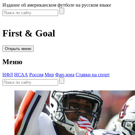
Издание об американском футболе на русском языке
First & Goal
Открыть меню
Меню
НФЛ
НСАА
Россия
Мир
Фан-зона
Ставки на спорт