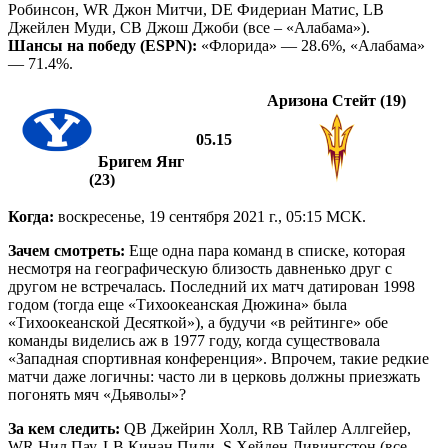
Робинсон, WR Джон Митчи, DE Фидериан Матис, LB
Джейлен Муди, CB Джош Джоби (все – «Алабама»).
Шансы на победу (ESPN):
«Флорида» — 28.6%, «Алабама»
— 71.4%.
Аризона Стейт (19)
05.15
Бригем Янг
(23)
Когда:
воскресенье, 19 сентября 2021 г., 05:15 МСК.
Зачем смотреть:
Еще одна пара команд в списке, которая
несмотря на географическую близость давненько друг с
другом не встречалась. Последний их матч датирован 1998
годом (тогда еще «Тихоокеанская Дюжина» была
«Тихоокеанской Десяткой»), а будучи «в рейтинге» обе
команды виделись аж в 1977 году, когда существовала
«Западная спортивная конференция». Впрочем, такие редкие
матчи даже логичны: часто ли в церковь должны приезжать
погонять мяч «Дьяволы»?
За кем следить:
QB Джейрин Холл, RB Тайлер Аллгейер,
WR Нил Пау, LB Кинан Пили, S Хейден Ливингстон (все –