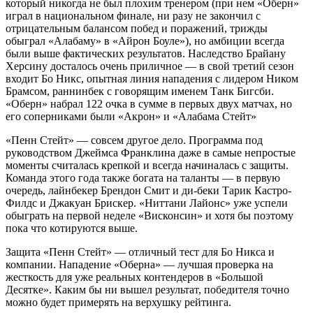
который никогда не был плохим тренером (при нем «Оберн»
играл в национальном финале, ни разу не закончил с
отрицательным балансом побед и поражений, трижды
обыграл «Алабаму» в «Айрон Боуле»), но амбиции всегда
были выше фактических результатов. Наследство Брайану
Херсину досталось очень приличное — в свой третий сезон
входит Бо Никс, опытная линия нападения с лидером Ником
Брамсом, раннинбек с говорящим именем Танк Бигсби.
«Оберн» набрал 122 очка в сумме в первых двух матчах, но
его соперниками были «Акрон» и «Алабама Стейт»
«Пенн Стейт» — совсем другое дело. Программа под
руководством Джеймса Франклина даже в самые непростые
моменты считалась крепкой и всегда начиналась с защиты.
Команда этого года также богата на таланты — в первую
очередь, лайнбекер Брендон Смит и ди-беки Тарик Кастро-
Филдс и Джакуан Брискер. «Ниттани Лайонс» уже успели
обыграть на первой неделе «Висконсин» и хотя бы поэтому
пока что котируются выше.
Защита «Пенн Стейт» — отличный тест для Бо Никса и
компании. Нападение «Оберна» — лучшая проверка на
жесткость для уже реальных контендеров в «Большой
Десятке». Каким бы ни вышел результат, победителя точно
можно будет примерять на верхушку рейтинга.