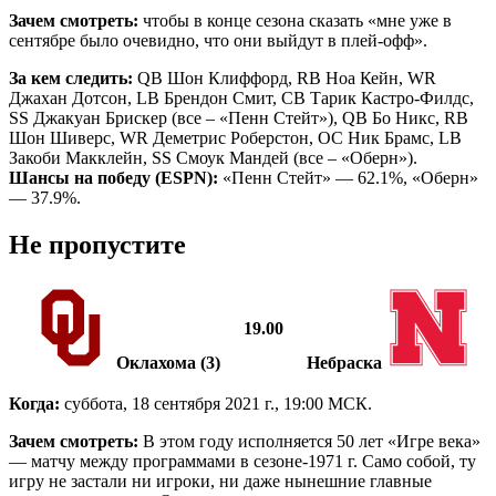
Зачем смотреть:
чтобы в конце сезона сказать «мне уже в
сентябре было очевидно, что они выйдут в плей-офф».
За кем следить:
QB Шон Клиффорд, RB Ноа Кейн, WR
Джахан Дотсон, LB Брендон Смит, CB Тарик Кастро-Филдс,
SS Джакуан Брискер (все – «Пенн Стейт»), QB Бо Никс, RB
Шон Шиверс, WR Деметрис Роберстон, OC Ник Брамс, LB
Закоби Макклейн, SS Смоук Мандей (все – «Оберн»).
Шансы на победу (ESPN):
«Пенн Стейт» — 62.1%, «Оберн»
— 37.9%.
Не пропустите
19.00
Оклахома (3)
Небраска
Когда:
суббота, 18 сентября 2021 г., 19:00 МСК.
Зачем смотреть:
В этом году исполняется 50 лет «Игре века»
— матчу между программами в сезоне-1971 г. Само собой, ту
игру не застали ни игроки, ни даже нынешние главные