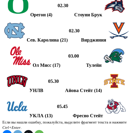
02.30
Орегон (4)
Стоуни Брук
02.30
Сев. Каролина (21)
Вирджиния
03.00
Ол Мисс (17)
Тулейн
05.30
УНЛВ
Айова Стейт (14)
05.45
УКЛА (13)
Фресно Стейт
Если вы нашли ошибку, пожалуйста, выделите фрагмент текста и нажмите
Ctrl+Enter
.