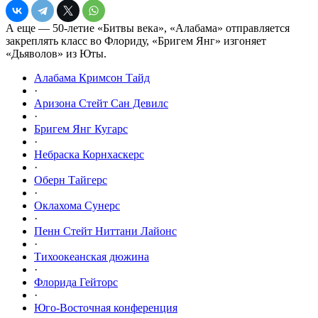
А еще — 50-летие «Битвы века», «Алабама» отправляется
закреплять класс во Флориду, «Бригем Янг» изгоняет
«Дьяволов» из Юты.
Алабама Кримсон Тайд
·
Аризона Стейт Сан Девилс
·
Бригем Янг Кугарс
·
Небраска Корнхаскерс
·
Оберн Тайгерс
·
Оклахома Сунерс
·
Пенн Стейт Ниттани Лайонс
·
Тихоокеанская дюжина
·
Флорида Гейторс
·
Юго-Восточная конференция