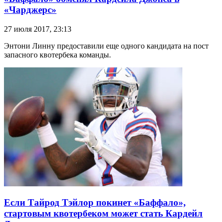
«Чарджерс»
27 июля 2017, 23:13
Энтони Линну предоставили еще одного кандидата на пост
запасного квотербека команды.
Если Тайрод Тэйлор покинет «Баффало»,
стартовым квотербеком может стать Кардейл