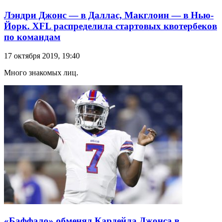
Лэндри Джонс — в Даллас, Макглоин — в Нью-
Йорк. XFL распределила стартовых квотербеков
по командам
17 октября 2019, 19:40
Много знакомых лиц.
«Баффало» обменял Кардейла Джонса в