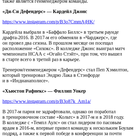
также является генменеджером команды.
«Ди-Си Дефендерс» — Кардейл Джонс
https://www.instagram.com/p/B3o7CmmAjHK/
Кардейла выбрали в «Баффало Биллс» в третьем раунде
драфта-2016. В 2017-м его обменяли в «Чарджерс», где
он провел два сезона. В прошлом месяце он посещал
расположение «Сихокс». В колледже Джонс выиграл матч
чемпионата НСАА с «Огайо Стэйт», при том, что вышел
в старте всего в третий раз в карьере.
Тренером/генменеджером «Дефендерс» стал Пеп Хэмилтон,
который тренировал Эндрю Лака в Стэнфорде
и в «Индианаполисе».
«Хьюстон Рафнекс» — Филлип Уокер
https://www.instagram.com/p/B3o87k_Am1a/
В 2017-м парня не задрафтовали, однако он поработал
в тренировочном составе «Кольтс» в 2017-м и в 2018 году.
В колледже с «Темпл Аулс» он стал лидером по пасовым
ярдам в 2016-м, впервые привел команду к нескольким Боулам
подряд, а также к первой победе в конференции за почти