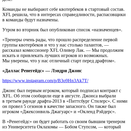
Команды не выбирают себе квотербеков в стартовый состав.
XFL решила, что в интересах справедливости, распасовщики
в команды будут назначены.
Утром во вторник был опубликован список «назначенцев».
«Тренеры очень рады, что прошло распределение первой
группы квотербеков и что у нас столько талантов, —
рассказал комиссионер XFL Оливер Лак. — Мы продолжим
искать и привлекать лучших игроков из возможных.
Мы уверены, что у нас отличный старт перед драфтом».
«Даллас Ренегейдс» — Лэндри Джонс
https://www.instagram.com/p/B3o9Hn3Ak7T/
Джонс был первым игроком, который подписал контракт с
XFL. Об этом сообщили еще в августе. Джонса выбрали
в третьем раунде драфта-2013 в «Питтсбург Стилерс». С ними
он провел 5 сезонов в качестве запасного. Он также был
игроком «Джексонвиль Джагуарс» и «Окленд Рэйдерс».
В «Ренегейдс» он будет работать со своим бывшим тренером
из Университета Оклахомы — Бобом Ступсом, — который