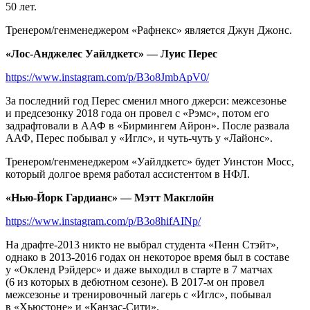
50 лет.
Тренером/генменеджером «Рафнекс» является Джун Джонс.
«Лос-Анджелес Уайлдкетс» — Луис Перес
https://www.instagram.com/p/B3o8JmbApV0/
За последний год Перес сменил много джерси: межсезонье
и предсезонку 2018 года он провел с «Рэмс», потом его
задрафтовали в ААФ в «Бирмингем Айрон». После развала
ААФ, Перес побывал у «Иглс», и чуть-чуть у «Лайонс».
Тренером/генменеджером «Уайлдкетс» будет Уинстон Мосс,
который долгое время работал ассистентом в НФЛ.
«Нью-Йорк Гардианс» — Мэтт Макглойн
https://www.instagram.com/p/B3o8hifAINp/
На драфте-2013 никто не выбрал студента «Пенн Стэйт»,
однако в 2013-2016 годах он некоторое время был в составе
у «Окленд Рэйдерс» и даже выходил в старте в 7 матчах
(6 из которых в дебютном сезоне). В 2017-м он провел
межсезонье и тренировочный лагерь с «Иглс», побывал
в «Хьюстоне» и «Канзас-Сити».