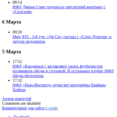
08:14
НФЛ
Джино Смит подписал трёхлетний контракт с
«Сиэтлом»
6 Марта
09:20
Мир
XFL, 3-й тур. «Ди Си» сыграл с «Сент-Луисом» и
другие результаты
5 Марта
17:52
НФЛ
«Кардиналс» заставляют своих футболистов
оплачивать обеды в столовой. В остальных клубах НФЛ
обеды бесплатны
17:32
НФЛ
«Нью-Ингленд» отчислит квотербека Брайана
Хойера
Архив новостей
Comments are disabled
Комментарии для сайта
Cackl
e
Facebook