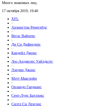
Много знакомых лиц.
17 октября 2019, 19:40
XFL
·
Арлингтон Ренегейдс
·
Вегас Вайперс
·
Ди Си Дифендерс
·
Кардейл Джонс
·
Лос-Анджелес Уайлдкэтс
·
Лэндри Джонс
·
Мэтт Макглойн
·
Орландо Гардианс
·
Сент-Луис Батлхокс
·
Сиэтл Си Дрэгонс