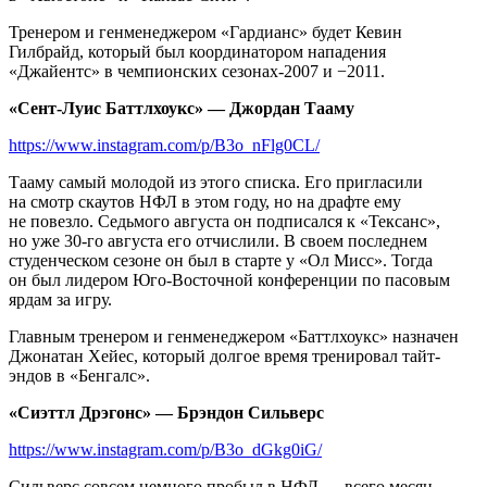
Тренером и генменеджером «Гардианс» будет Кевин
Гилбрайд, который был координатором нападения
«Джайентс» в чемпионских сезонах-2007 и −2011.
«Сент-Луис Баттлхоукс» — Джордан Тааму
https://www.instagram.com/p/B3o_nFlg0CL/
Тааму самый молодой из этого списка. Его пригласили
на смотр скаутов НФЛ в этом году, но на драфте ему
не повезло. Седьмого августа он подписался к «Тексанс»,
но уже 30-го августа его отчислили. В своем последнем
студенческом сезоне он был в старте у «Ол Мисс». Тогда
он был лидером Юго-Восточной конференции по пасовым
ярдам за игру.
Главным тренером и генменеджером «Баттлхоукс» назначен
Джонатан Хейес, который долгое время тренировал тайт-
эндов в «Бенгалс».
«Сиэттл Дрэгонс» — Брэндон Сильверс
https://www.instagram.com/p/B3o_dGkg0iG/
Сильверс совсем немного пробыл в НФЛ — всего месяц