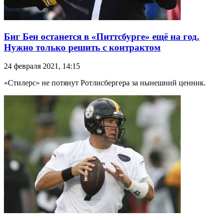
Биг Бен останется в «Питтсбурге» ещё на год.
Нужно только решить с контрактом
24 февраля 2021, 14:15
«Стилерс» не потянут Ротлисбергера за нынешний ценник.