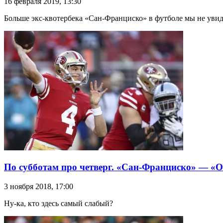
16 февраля 2019, 13:30
Больше экс-квотербека «Сан-Франциско» в футболе мы не уви
По субботам про четверг. «Сан-Франциско» — «
3 ноября 2018, 17:00
Ну-ка, кто здесь самый слабый?