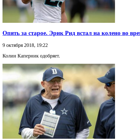
Опять за старое. Эрик Рид встал на колено во вр
9 октября 2018, 19:22
Колин Каперник одобряет.