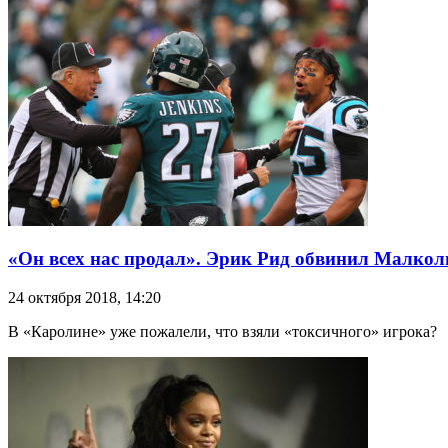
«Он всех нас продал». Эрик Рид обвинил Малкол
24 октября 2018, 14:20
В «Каролине» уже пожалели, что взяли «токсичного» игрока?