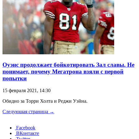
Оуэнс продолжает бойкотировать Зал славы. Не
понимает, почему Мегатрона взяли с первой
попытки
15 февраля 2021, 14:30
Обидно за Торри Холта и Реджи Уэйна.
Следующая страница →
Facebook
ВКонтакте
Twitter