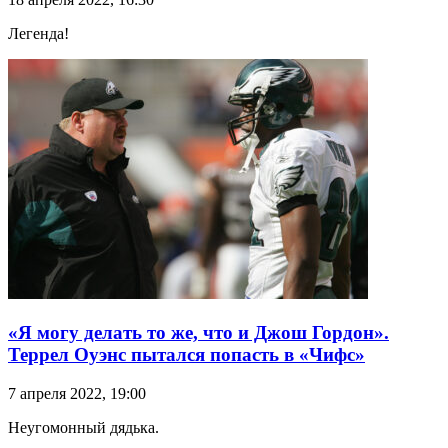
Легенда!
«Я могу делать то же, что и Джош Гордон».
Террел Оуэнс пытался попасть в «Чифс»
7 апреля 2022, 19:00
Неугомонный дядька.