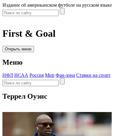
Издание об американском футболе на русском языке
First & Goal
Открыть меню
Меню
НФЛ
НСАА
Россия
Мир
Фан-зона
Ставки на спорт
Террел Оуэнс