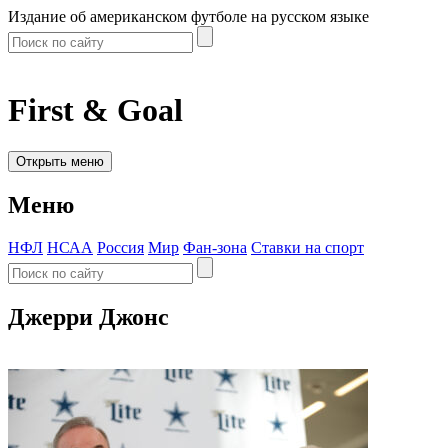
Издание об американском футболе на русском языке
First & Goal
Открыть меню
Меню
НФЛ
НСАА
Россия
Мир
Фан-зона
Ставки на спорт
Джерри Джонс