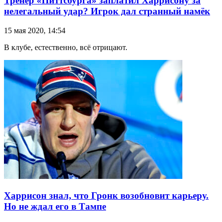
Тренер «Питтсбурга» заплатил Харрисону за
нелегальный удар? Игрок дал странный намёк
15 мая 2020, 14:54
В клубе, естественно, всё отрицают.
Харрисон знал, что Гронк возобновит карьеру.
Но не ждал его в Тампе