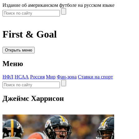
Издание об американском футболе на русском языке
First & Goal
Открыть меню
Меню
НФЛ
НСАА
Россия
Мир
Фан-зона
Ставки на спорт
Джеймс Харрисон