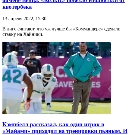
обмене Венца. «Кольтс» повезло избавиться от
квотербека
13 апреля 2022, 15:30
В лиге считают, что уж лучше бы «Коммандерс» сделали
ставку на Хайники.
Кэмпбелл рассказал, как один игрок в
«Майами» приходил на тренировки пьяным. И