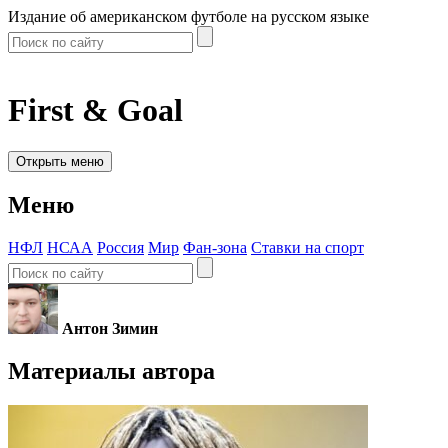
Издание об американском футболе на русском языке
First & Goal
Открыть меню
Меню
НФЛ
НСАА
Россия
Мир
Фан-зона
Ставки на спорт
Антон Зимин
Материалы автора