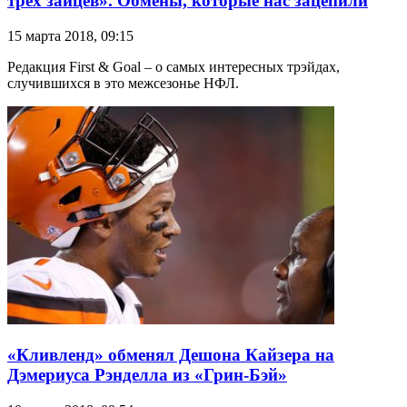
трех зайцев». Обмены, которые нас зацепили
15 марта 2018, 09:15
Редакция First & Goal – о самых интересных трэйдах,
случившихся в это межсезонье НФЛ.
«Кливленд» обменял Дешона Кайзера на
Дэмериуса Рэнделла из «Грин-Бэй»