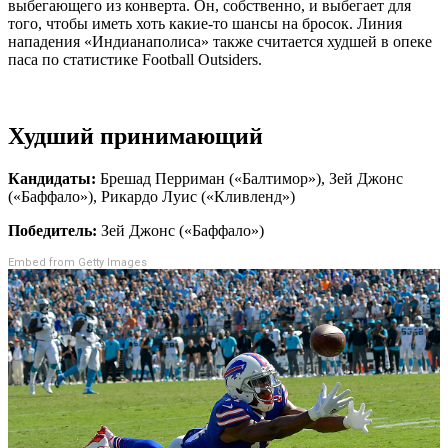
выбегающего из конверта. Он, собственно, и выбегает для
того, чтобы иметь хоть какие-то шансы на бросок. Линия
нападения «Индианаполиса» также считается худшей в опеке
паса по статистике Football Outsiders.
Худший принимающий
Кандидаты:
Брешад Перриман («Балтимор»), Зей Джонс
(«Баффало»), Рикардо Луис («Кливленд»)
Победитель:
Зей Джонс («Баффало»)
Embed from Getty Images