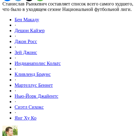
Станислав Рынкевич составляет список всего самого худшего,
что было в уходящем сезоне Национальной футбольной лиги.
Бен Макаду
·
Дешон Кайзер
·
Джон Росс
·
Зей Джонс
·
Индианаполис Кольтс
·
Кливленд Браунс
·
Мартеллус Беннет
·
Нью-Йорк Джайентс
·
Сиэтл Сихокс
·
Янг Ху Ко