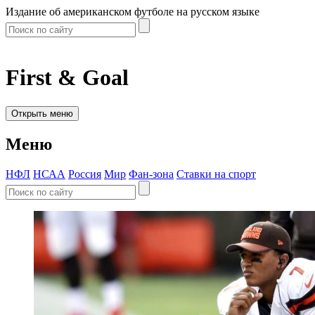
Издание об американском футболе на русском языке
First & Goal
Открыть меню
Меню
НФЛ
НСАА
Россия
Мир
Фан-зона
Ставки на спорт