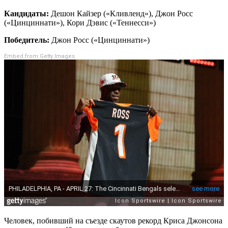
Кандидаты:
Дешон Кайзер («Кливленд»), Джон Росс
(«Цинциннати»), Кори Дэвис («Теннесси»)
Победитель:
Джон Росс («Цинциннати»)
Embed from Getty Images
Человек, побивший на съезде скаутов рекорд Криса Джонсона