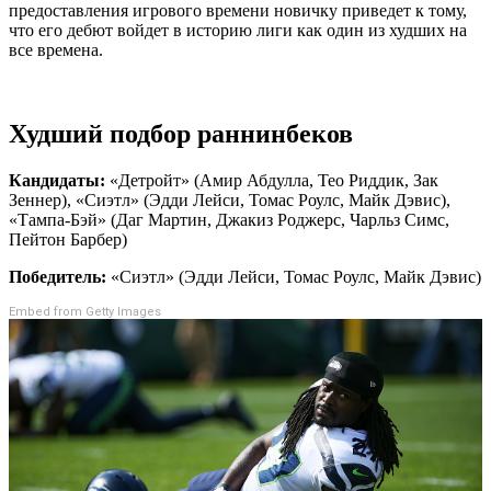
предоставления игрового времени новичку приведет к тому,
что его дебют войдет в историю лиги как один из худших на
все времена.
Худший подбор раннинбеков
Кандидаты:
«Детройт» (Амир Абдулла, Тео Риддик, Зак
Зеннер), «Сиэтл» (Эдди Лейси, Томас Роулс, Майк Дэвис),
«Тампа-Бэй» (Даг Мартин, Джакиз Роджерс, Чарльз Симс,
Пейтон Барбер)
Победитель:
«Сиэтл» (Эдди Лейси, Томас Роулс, Майк Дэвис)
Embed from Getty Images