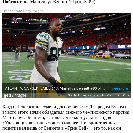
Победитель:
Мартеллус Беннет («Грин-Бэй»)
Embed from Getty Images
Когда «Пэкерс» не сумели договориться с Джаредом Куком и
вместо этого взяли обладателя свежего чемпионского перстня
Мартеллуса Беннета, казалось, что корпус тайт-эндов
«Упаковщиков» лишь станет сильнее. Но единственная
позитивная вещь от Беннета в «Грин-Бэй» – это то, как он