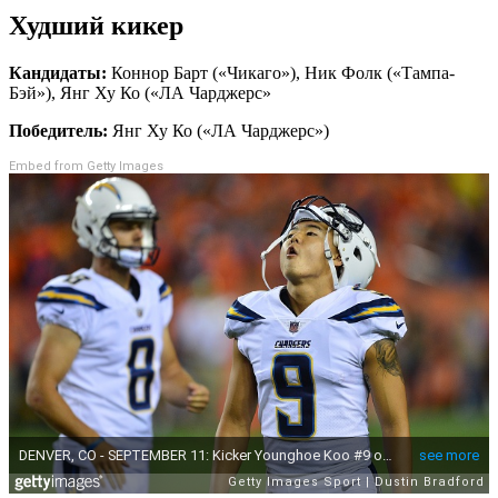
Худший кикер
Кандидаты:
Коннор Барт («Чикаго»), Ник Фолк («Тампа-
Бэй»), Янг Ху Ко («ЛА Чарджерс»
Победитель:
Янг Ху Ко («ЛА Чарджерс»)
Embed from Getty Images