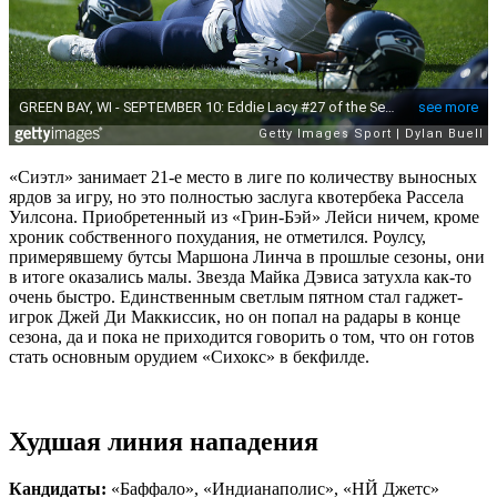
«Сиэтл» занимает 21-е место в лиге по количеству выносных
ярдов за игру, но это полностью заслуга квотербека Рассела
Уилсона. Приобретенный из «Грин-Бэй» Лейси ничем, кроме
хроник собственного похудания, не отметился. Роулсу,
примерявшему бутсы Маршона Линча в прошлые сезоны, они
в итоге оказались малы. Звезда Майка Дэвиса затухла как-то
очень быстро. Единственным светлым пятном стал гаджет-
игрок Джей Ди Маккиссик, но он попал на радары в конце
сезона, да и пока не приходится говорить о том, что он готов
стать основным орудием «Сихокс» в бекфилде.
Худшая линия нападения
Кандидаты:
«Баффало», «Индианаполис», «НЙ Джетс»