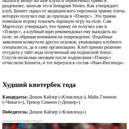
оказался заперт на базе клуба и переночевал прямо в
раздевалке, записав это в Instagram Stories. Как утверждает
клуб, Беннет скрыл от медицинского персонала травму плеча,
которую получил еще до прихода в «Пэкерс». Эта травма
помешала игроку показать хорошую игру на поле. Сам
Мартеллус утверждает, что травму он получил уже в
«Пэкерс», а клубный врач рекомендовал ему выходить на
поле, не обращая внимания на повреждение. Подобные
заявления возмутили других игроков, уважающих клубного
специалиста, да и саму организацию. Клуб принял решение
отсудить у тайт-энда полученный им подписной бонус.
Спустя несколько месяцев после подписания «Пэкерс»
отчислили Беннета, и тот вернулся в состав «Нью-Ингленда».
Худший квотербек года
Кандидаты:
Дешон Кайзер («Кливленд»), Майк Гленнон
(«Чикаго»), Тревор Симиен («Денвер»)
Победитель:
Дешон Кайзер («Кливленд»)
Embed from Getty Images