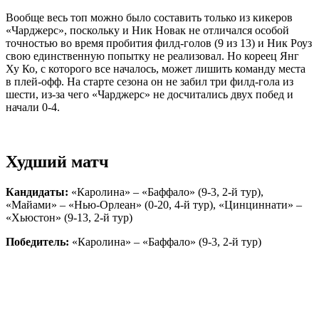
Вообще весь топ можно было составить только из кикеров
«Чарджерс», поскольку и Ник Новак не отличался особой
точностью во время пробития филд-голов (9 из 13) и Ник Роуз
свою единственную попытку не реализовал. Но кореец Янг
Ху Ко, с которого все началось, может лишить команду места
в плей-офф. На старте сезона он не забил три филд-гола из
шести, из-за чего «Чарджерс» не досчитались двух побед и
начали 0-4.
Худший матч
Кандидаты:
«Каролина» – «Баффало» (9-3, 2-й тур),
«Майами» – «Нью-Орлеан» (0-20, 4-й тур), «Цинциннати» –
«Хьюстон» (9-13, 2-й тур)
Победитель:
«Каролина» – «Баффало» (9-3, 2-й тур)