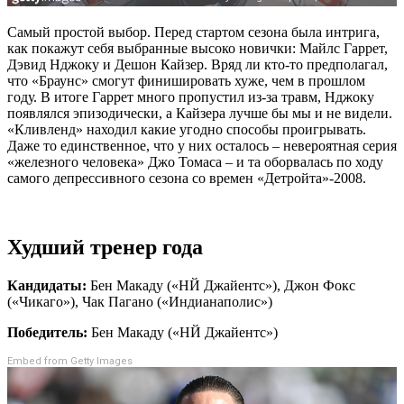
Самый простой выбор. Перед стартом сезона была интрига,
как покажут себя выбранные высоко новички: Майлс Гаррет,
Дэвид Нджоку и Дешон Кайзер. Вряд ли кто-то предполагал,
что «Браунс» смогут финишировать хуже, чем в прошлом
году. В итоге Гаррет много пропустил из-за травм, Нджоку
появлялся эпизодически, а Кайзера лучше бы мы и не видели.
«Кливленд» находил какие угодно способы проигрывать.
Даже то единственное, что у них осталось – невероятная серия
«железного человека» Джо Томаса – и та оборвалась по ходу
самого депрессивного сезона со времен «Детройта»-2008.
Худший тренер года
Кандидаты:
Бен Макаду («НЙ Джайентс»), Джон Фокс
(«Чикаго»), Чак Пагано («Индианаполис»)
Победитель:
Бен Макаду («НЙ Джайентс»)
Embed from Getty Images