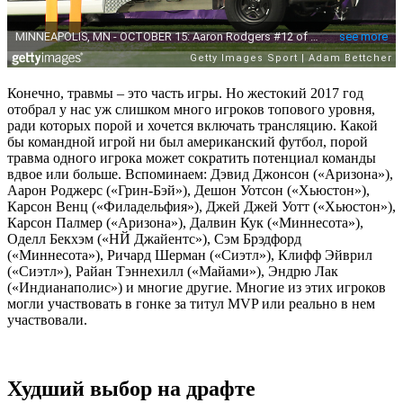
Конечно, травмы – это часть игры. Но жестокий 2017 год
отобрал у нас уж слишком много игроков топового уровня,
ради которых порой и хочется включать трансляцию. Какой
бы командной игрой ни был американский футбол, порой
травма одного игрока может сократить потенциал команды
вдвое или больше. Вспоминаем: Дэвид Джонсон («Аризона»),
Аарон Роджерс («Грин-Бэй»), Дешон Уотсон («Хьюстон»),
Карсон Венц («Филадельфия»), Джей Джей Уотт («Хьюстон»),
Карсон Палмер («Аризона»), Далвин Кук («Миннесота»),
Оделл Бекхэм («НЙ Джайентс»), Сэм Брэдфорд
(«Миннесота»), Ричард Шерман («Сиэтл»), Клифф Эйврил
(«Сиэтл»), Райан Тэннехилл («Майами»), Эндрю Лак
(«Индианаполис») и многие другие. Многие из этих игроков
могли участвовать в гонке за титул MVP или реально в нем
участвовали.
Худший выбор на драфте