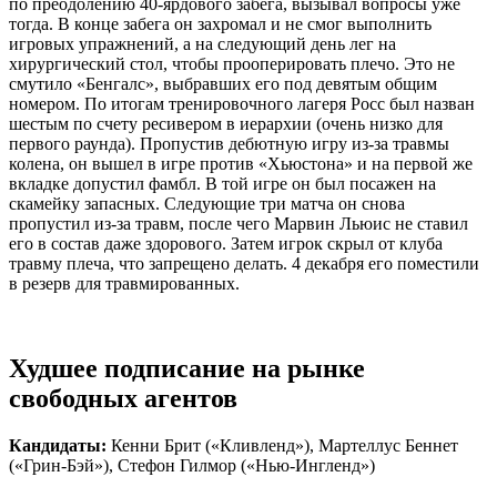
по преодолению 40-ярдового забега, вызывал вопросы уже
тогда. В конце забега он захромал и не смог выполнить
игровых упражнений, а на следующий день лег на
хирургический стол, чтобы прооперировать плечо. Это не
смутило «Бенгалс», выбравших его под девятым общим
номером. По итогам тренировочного лагеря Росс был назван
шестым по счету ресивером в иерархии (очень низко для
первого раунда). Пропустив дебютную игру из-за травмы
колена, он вышел в игре против «Хьюстона» и на первой же
вкладке допустил фамбл. В той игре он был посажен на
скамейку запасных. Следующие три матча он снова
пропустил из-за травм, после чего Марвин Льюис не ставил
его в состав даже здорового. Затем игрок скрыл от клуба
травму плеча, что запрещено делать. 4 декабря его поместили
в резерв для травмированных.
Худшее подписание на рынке
свободных агентов
Кандидаты:
Кенни Брит («Кливленд»), Мартеллус Беннет
(«Грин-Бэй»), Стефон Гилмор («Нью-Ингленд»)