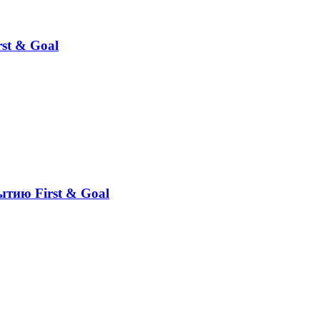
st & Goal
ытию First & Goal