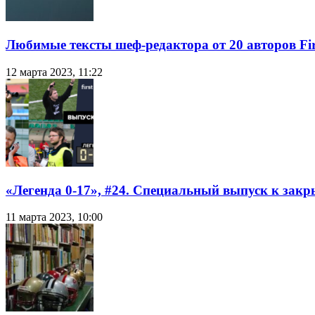
Любимые тексты шеф-редактора от 20 авторов Fir
12 марта 2023, 11:22
«Легенда 0-17», #24. Специальный выпуск к закр
11 марта 2023, 10:00