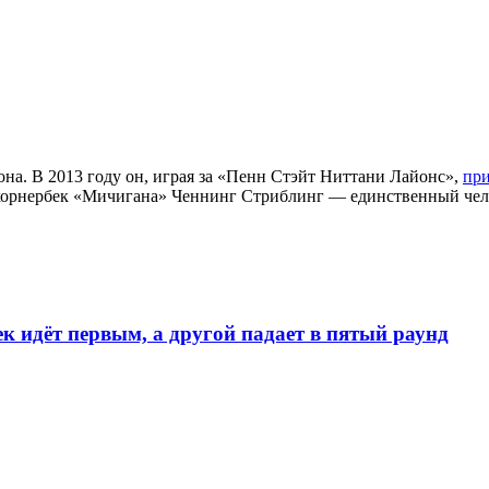
а. В 2013 году он, играя за «Пенн Стэйт Ниттани Лайонс»,
при
 корнербек «Мичигана» Ченнинг Стриблинг — единственный челов
к идёт первым, а другой падает в пятый раунд