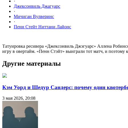
·
Джексонвиль Джагуарс
·
Мичиган Вулверинс
·
Пенн Стейт Ниттани Лайонс
Татуировка ресивера «Джексонвиль Джэгуарс» Аллена Робинсон
игру в овертайм. «Пенн Стэйт» выиграли тот матч, и поэтому
Другие материалы
Кэм Уорд и Шедур Сандерс: почему один квотербе
3 мая 2026, 20:08