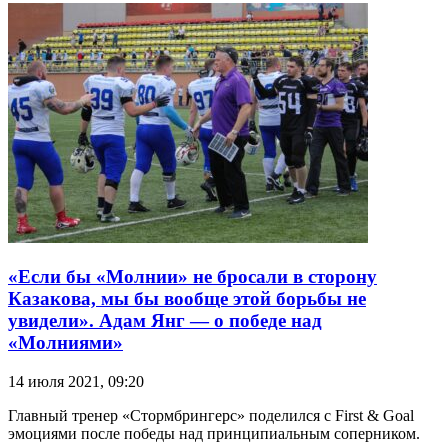
«Если бы «Молнии» не бросали в сторону
Казакова, мы бы вообще этой борьбы не
увидели». Адам Янг — о победе над
«Молниями»
14 июля 2021, 09:20
Главный тренер «Стормбрингерс» поделился с First & Goal
эмоциями после победы над принципиальным соперником.