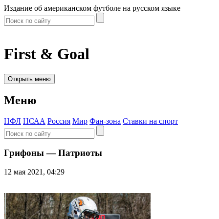
Издание об американском футболе на русском языке
First & Goal
Открыть меню
Меню
НФЛ
НСАА
Россия
Мир
Фан-зона
Ставки на спорт
Грифоны — Патриоты
12 мая 2021, 04:29