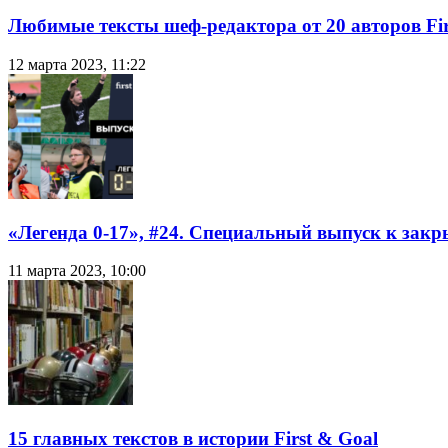
Любимые тексты шеф-редактора от 20 авторов Fir
12 марта 2023, 11:22
«Легенда 0-17», #24. Специальный выпуск к закр
11 марта 2023, 10:00
15 главных текстов в истории First & Goal