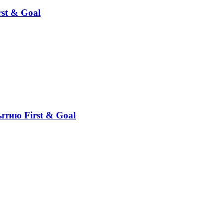
st & Goal
ытию First & Goal