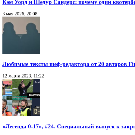
Кэм Уорд и Шедур Сандерс: почему один квотербе
3 мая 2026, 20:08
Любимые тексты шеф-редактора от 20 авторов Fir
12 марта 2023, 11:22
«Легенда 0-17», #24. Специальный выпуск к закр