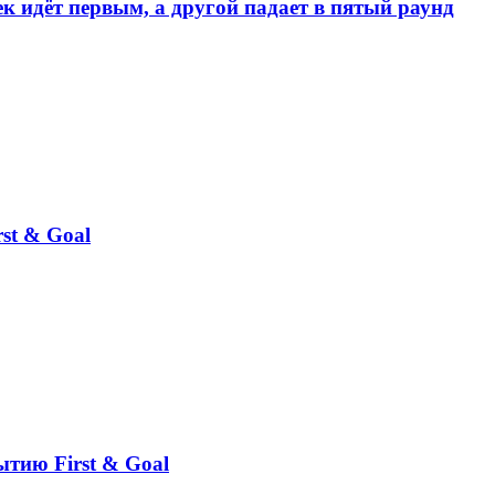
к идёт первым, а другой падает в пятый раунд
st & Goal
ытию First & Goal