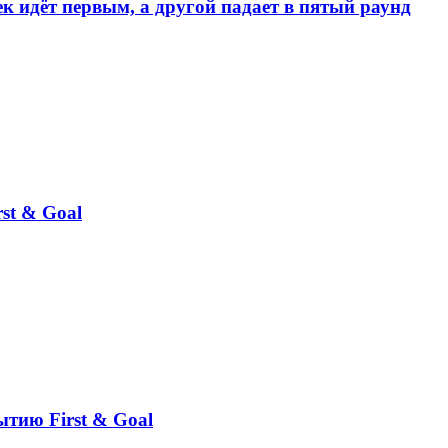
к идёт первым, а другой падает в пятый раунд
st & Goal
ытию First & Goal