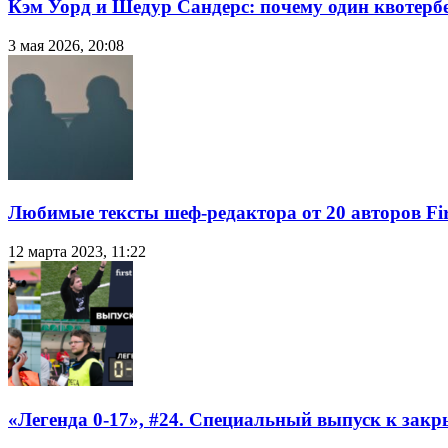
Кэм Уорд и Шедур Сандерс: почему один квотербе
3 мая 2026, 20:08
Любимые тексты шеф-редактора от 20 авторов Fir
12 марта 2023, 11:22
«Легенда 0-17», #24. Специальный выпуск к закр