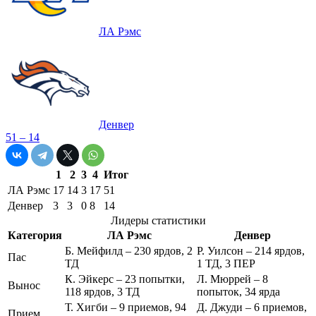
ЛА Рэмс
Денвер
51 – 14
1
2
3
4
Итог
ЛА Рэмс
17
14
3
17
51
Денвер
3
3
0
8
14
Лидеры статистики
Категория
ЛА Рэмс
Денвер
Б. Мейфилд – 230 ярдов, 2
Р. Уилсон – 214 ярдов,
Пас
ТД
1 ТД, 3 ПЕР
К. Эйкерс – 23 попытки,
Л. Мюррей – 8
Вынос
118 ярдов, 3 ТД
попыток, 34 ярда
Т. Хигби – 9 приемов, 94
Д. Джуди – 6 приемов,
Прием