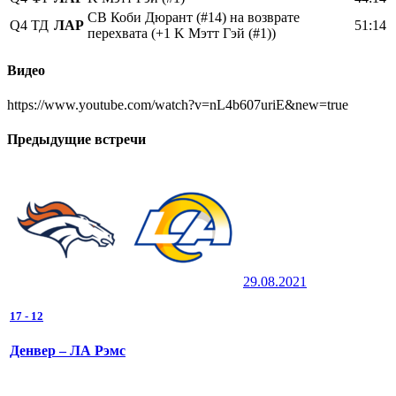
CB Коби Дюрант (#14) на возврате
Q4
ТД
ЛАР
51:14
перехвата (+1 K Мэтт Гэй (#1))
Видео
https://www.youtube.com/watch?v=nL4b607uriE&new=true
Предыдущие встречи
29.08.2021
17
-
12
Денвер – ЛА Рэмс