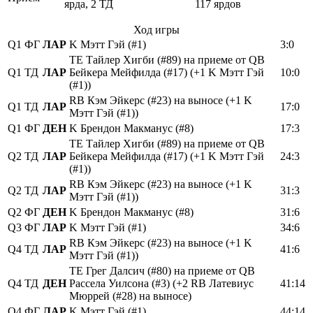
ярда, 2 ТД
117 ярдов
Ход игры
Q1
ФГ
ЛАР
K Мэтт Гэй (#1)
3:0
TE Тайлер Хигби (#89) на приеме от QB
Q1
ТД
ЛАР
Бейкера Мейфилда (#17) (+1 K Мэтт Гэй
10:0
(#1))
RB Кэм Эйкерс (#23) на выносе (+1 K
Q1
ТД
ЛАР
17:0
Мэтт Гэй (#1))
Q1
ФГ
ДЕН
K Брендон Макманус (#8)
17:3
TE Тайлер Хигби (#89) на приеме от QB
Q2
ТД
ЛАР
Бейкера Мейфилда (#17) (+1 K Мэтт Гэй
24:3
(#1))
RB Кэм Эйкерс (#23) на выносе (+1 K
Q2
ТД
ЛАР
31:3
Мэтт Гэй (#1))
Q2
ФГ
ДЕН
K Брендон Макманус (#8)
31:6
Q3
ФГ
ЛАР
K Мэтт Гэй (#1)
34:6
RB Кэм Эйкерс (#23) на выносе (+1 K
Q4
ТД
ЛАР
41:6
Мэтт Гэй (#1))
TE Грег Далсич (#80) на приеме от QB
Q4
ТД
ДЕН
Рассела Уилсона (#3) (+2 RB Латевиус
41:14
Мюррей (#28) на выносе)
Q4
ФГ
ЛАР
K Мэтт Гэй (#1)
44:14