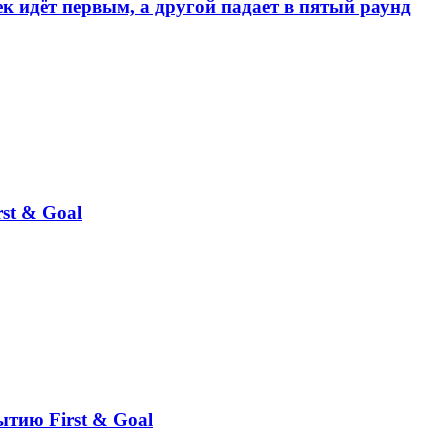
к идёт первым, а другой падает в пятый раунд
st & Goal
ытию First & Goal