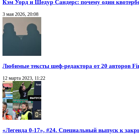
Кэм Уорд и Шедур Сандерс: почему один квотербе
3 мая 2026, 20:08
Любимые тексты шеф-редактора от 20 авторов Fir
12 марта 2023, 11:22
«Легенда 0-17», #24. Специальный выпуск к закр