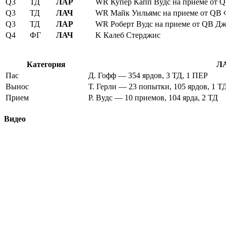
Q3
ТД
ЛАР
WR Купер Капп Вудс на приеме от Q
Q3
ТД
ЛАЧ
WR Майк Уильямс на приеме от QB Ф
Q3
ТД
ЛАР
WR Роберт Вудс на приеме от QB Дж
Q4
ФГ
ЛАЧ
K Калеб Стерджис
Категория
ЛА
Пас
Д. Гофф — 354 ярдов, 3 ТД, 1 ПЕР
Вынос
Т. Герли — 23 попытки, 105 ярдов, 1 Т
Прием
Р. Вудс — 10 приемов, 104 ярда, 2 ТД
Видео