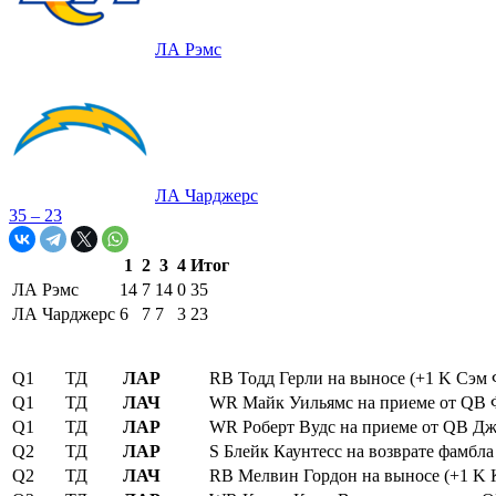
ЛА Рэмс
ЛА Чарджерс
35 – 23
1
2
3
4
Итог
ЛА Рэмс
14
7
14
0
35
ЛА Чарджерс
6
7
7
3
23
Q1
ТД
ЛАР
RB Тодд Герли на выносе (+1 K Сэм
Q1
ТД
ЛАЧ
WR Майк Уильямс на приеме от QB Ф
Q1
ТД
ЛАР
WR Роберт Вудс на приеме от QB Дж
Q2
ТД
ЛАР
S Блейк Каунтесс на возврате фамбл
Q2
ТД
ЛАЧ
RB Мелвин Гордон на выносе (+1 K 