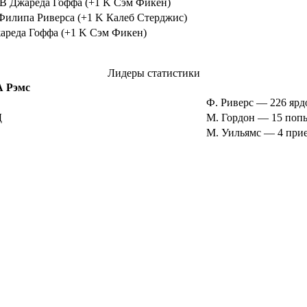
B Джареда Гоффа (+1 K Сэм Фикен)
илипа Риверса (+1 K Калеб Стерджис)
ареда Гоффа (+1 K Сэм Фикен)
Лидеры статистики
 Рэмс
Ф. Риверс — 226 ярд
Д
М. Гордон — 15 попы
М. Уильямс — 4 прием