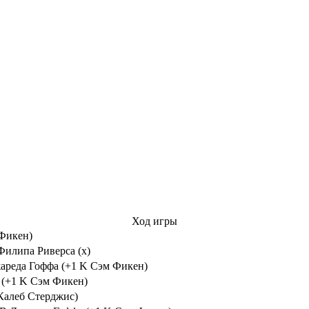
Ход игры
 Фикен)
илипа Риверса (x)
ареда Гоффа (+1 K Сэм Фикен)
а (+1 K Сэм Фикен)
Калеб Стерджис)