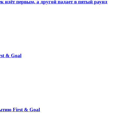
к идёт первым, а другой падает в пятый раунд
st & Goal
ытию First & Goal