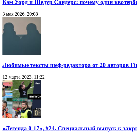
Кэм Уорд и Шедур Сандерс: почему один квотербе
3 мая 2026, 20:08
Любимые тексты шеф-редактора от 20 авторов Fir
12 марта 2023, 11:22
«Легенда 0-17», #24. Специальный выпуск к закр