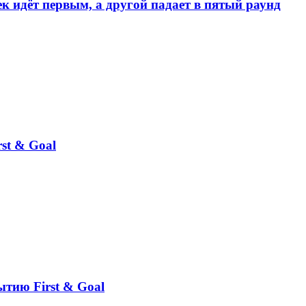
к идёт первым, а другой падает в пятый раунд
st & Goal
ытию First & Goal