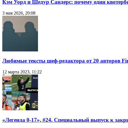
Кэм Уорд и Шедур Сандерс: почему один квотербе
3 мая 2026, 20:08
Любимые тексты шеф-редактора от 20 авторов Fir
12 марта 2023, 11:22
«Легенда 0-17», #24. Специальный выпуск к закр