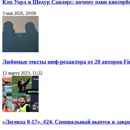
Кэм Уорд и Шедур Сандерс: почему один квотербе
3 мая 2026, 20:08
Любимые тексты шеф-редактора от 20 авторов Fir
12 марта 2023, 11:22
«Легенда 0-17», #24. Специальный выпуск к закр