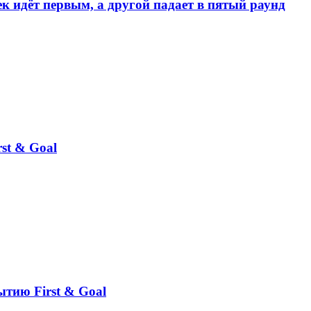
к идёт первым, а другой падает в пятый раунд
st & Goal
ытию First & Goal