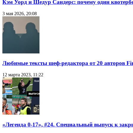
Кэм Уорд и Шедур Сандерс: почему один квотербе
3 мая 2026, 20:08
Любимые тексты шеф-редактора от 20 авторов Fir
12 марта 2023, 11:22
«Легенда 0-17», #24. Специальный выпуск к закр