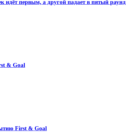
к идёт первым, а другой падает в пятый раунд
st & Goal
ытию First & Goal