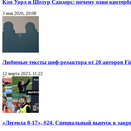
Кэм Уорд и Шедур Сандерс: почему один квотербе
3 мая 2026, 20:08
Любимые тексты шеф-редактора от 20 авторов Fir
12 марта 2023, 11:22
«Легенда 0-17», #24. Специальный выпуск к закр