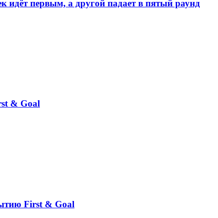
к идёт первым, а другой падает в пятый раунд
st & Goal
ытию First & Goal