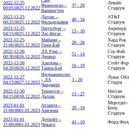
Сан-
2022-12-25
Левайс
Франциско –
37 - 20
00:05:00
25.12.2022
Стэдиум
Вашингтон
2022-12-25
Даллас –
АТ&Т
40 - 34
00:25:00
25.12.2022
Филадельфия
Стэдиум
2022-12-25
Питтсбург –
Акришур
13 - 10
04:15:00
25.12.2022
Лас-Вегас
Стэдиум
2022-12-25
Майами –
Хард Рок
20 - 26
21:00:00
25.12.2022
Грин-Бэй
Стэдиум
2022-12-26
ЛА Рэмс –
Соу-Фай
51 - 14
00:30:00
26.12.2022
Денвер
Стэдиум
2022-12-26
Аризона –
Стейт Фа
16 - 19
04:20:00
26.12.2022
Тампа-Бэй
Стэдиум
Индианаполис
2022-12-27
Лукаc Ойл
– ЛА
3 - 20
04:15:00
27.12.2022
Стэдум
Чарджерс
2022-12-30
Теннесси –
Ниссан
13 - 27
04:15:00
30.12.2022
Даллас
Стэдиум
Мерседес-
2023-01-01
Атланта –
20 - 19
Бенц
21:00:00
01.01.2023
Аризона
Стэдиум
2023-01-01
Детройт –
41 - 10
Форд Фил
21:00:00
01.01.2023
Чикаго