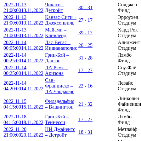
2022-11-13
Чикаго –
Солджер
30 - 31
21:00:00
13.11.2022
Детройт
Филд
2022-11-13
Канзас-Сити –
Эрроухед
27 - 17
21:00:00
13.11.2022
Джексонвиль
Стэдиум
2022-11-13
Майами –
Хард Рок
39 - 17
21:00:00
13.11.2022
Кливленд
Стэдиум
2022-11-14
Лас-Вегас –
Алиджент
20 - 25
00:05:00
14.11.2022
Индианаполис
Стэдиум
2022-11-14
Грин-Бэй –
Лэмбо
31 - 28
00:25:00
14.11.2022
Даллас
Филд
2022-11-14
ЛА Рэмс –
Соу-Фай
17 - 27
00:25:00
14.11.2022
Аризона
Стэдиум
Сан-
2022-11-14
Левайс
Франциско –
22 - 16
04:20:00
14.11.2022
Стэдиум
ЛА Чарджерс
Линкольн
2022-11-15
Филадельфия
21 - 32
Файненшн
04:15:00
15.11.2022
– Вашингтон
Филд
2022-11-18
Грин-Бэй –
Лэмбо
17 - 27
04:15:00
18.11.2022
Теннесси
Филд
2022-11-20
НЙ Джайентс
Метлайф
18 - 31
21:00:00
20.11.2022
– Детройт
Стэдиум