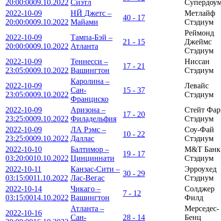
20:00:00
09.10.2022
Сиэтл
Супердоу
2022-10-09
НЙ Джетс –
Метлайф
40 - 17
20:00:00
09.10.2022
Майами
Стэдиум
Реймонд
2022-10-09
Тампа-Бэй –
21 - 15
Джеймс
20:00:00
09.10.2022
Атланта
Стэдиум
2022-10-09
Теннесси –
Ниссан
17 - 21
23:05:00
09.10.2022
Вашингтон
Стэдиум
Каролина –
2022-10-09
Левайс
Сан-
15 - 37
23:05:00
09.10.2022
Стэдиум
Франциско
2022-10-09
Аризона –
Стейт Фа
17 - 20
23:25:00
09.10.2022
Филадельфия
Стэдиум
2022-10-09
ЛА Рэмс –
Соу-Фай
10 - 22
23:25:00
09.10.2022
Даллас
Стэдиум
2022-10-10
Балтимор –
М&Т Банк
19 - 17
03:20:00
10.10.2022
Цинциннати
Стэдиум
2022-10-11
Канзас-Сити –
Эрроухед
30 - 29
03:15:00
11.10.2022
Лас-Вегас
Стэдиум
2022-10-14
Чикаго –
Солджер
7 - 12
03:15:00
14.10.2022
Вашингтон
Филд
Атланта –
Мерседес-
2022-10-16
Сан-
28 - 14
Бенц