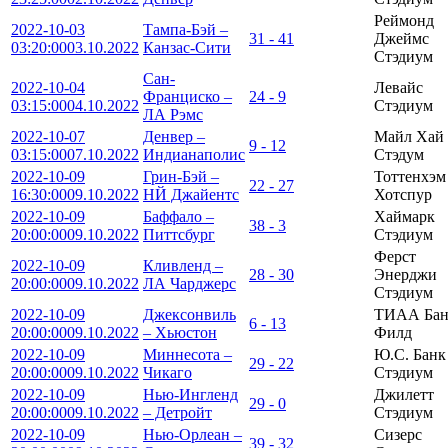
Реймонд
2022-10-03
Тампа-Бэй –
31 - 41
Джеймс
03:20:00
03.10.2022
Канзас-Сити
Стэдиум
Сан-
2022-10-04
Левайс
Франциско –
24 - 9
03:15:00
04.10.2022
Стэдиум
ЛА Рэмс
2022-10-07
Денвер –
Майл Хай
9 - 12
03:15:00
07.10.2022
Индианаполис
Стэдум
2022-10-09
Грин-Бэй –
Тоттенхэм
22 - 27
16:30:00
09.10.2022
НЙ Джайентс
Хотспур
2022-10-09
Баффало –
Хаймарк
38 - 3
20:00:00
09.10.2022
Питтсбург
Стэдиум
Ферст
2022-10-09
Кливленд –
28 - 30
Энерджи
20:00:00
09.10.2022
ЛА Чарджерс
Стэдиум
2022-10-09
Джексонвиль
ТИАА Бан
6 - 13
20:00:00
09.10.2022
– Хьюстон
Филд
2022-10-09
Миннесота –
Ю.С. Банк
29 - 22
20:00:00
09.10.2022
Чикаго
Стэдиум
2022-10-09
Нью-Ингленд
Джилетт
29 - 0
20:00:00
09.10.2022
– Детройт
Стэдиум
2022-10-09
Нью-Орлеан –
Сизерс
39 - 32