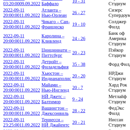
10 - 31
03:20:00
09.09.2022
Баффало
Стэдиум
2022-09-11
Атланта –
Сизерс
26 - 27
20:00:00
11.09.2022
Нью-Орлеан
Супердоу
2022-09-11
Чикаго – Сан-
Солджер
19 - 10
20:00:00
11.09.2022
Франциско
Филд
Банк оф
2022-09-11
Каролина –
24 - 26
Америка
20:00:00
11.09.2022
Кливленд
Стэдиум
2022-09-11
Цинциннати –
Пэйкор
20 - 23
20:00:00
11.09.2022
Питтсбург
Стэдиум
2022-09-11
Детройт –
35 - 38
Форд Фил
20:00:00
11.09.2022
Филадельфия
2022-09-11
Хьюстон –
НРДжи
20 - 20
20:00:00
11.09.2022
Индианаполис
Стэдиум
2022-09-11
Майами –
Хард Рок
20 - 7
20:00:00
11.09.2022
Нью-Ингленд
Стэдиум
2022-09-11
НЙ Джетс –
Метлайф
9 - 24
20:00:00
11.09.2022
Балтимор
Стэдиум
2022-09-11
Вашингтон –
ФедЭкс
28 - 22
20:00:00
11.09.2022
Джексонвиль
Филд
2022-09-11
Теннесси –
Ниссан
20 - 21
23:25:00
11.09.2022
НЙ Джайентс
Стэдиум