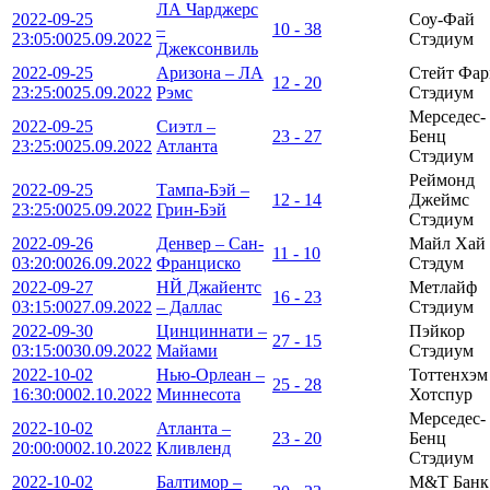
ЛА Чарджерс
2022-09-25
Соу-Фай
–
10 - 38
23:05:00
25.09.2022
Стэдиум
Джексонвиль
2022-09-25
Аризона – ЛА
Стейт Фа
12 - 20
23:25:00
25.09.2022
Рэмс
Стэдиум
Мерседес-
2022-09-25
Сиэтл –
23 - 27
Бенц
23:25:00
25.09.2022
Атланта
Стэдиум
Реймонд
2022-09-25
Тампа-Бэй –
12 - 14
Джеймс
23:25:00
25.09.2022
Грин-Бэй
Стэдиум
2022-09-26
Денвер – Сан-
Майл Хай
11 - 10
03:20:00
26.09.2022
Франциско
Стэдум
2022-09-27
НЙ Джайентс
Метлайф
16 - 23
03:15:00
27.09.2022
– Даллас
Стэдиум
2022-09-30
Цинциннати –
Пэйкор
27 - 15
03:15:00
30.09.2022
Майами
Стэдиум
2022-10-02
Нью-Орлеан –
Тоттенхэм
25 - 28
16:30:00
02.10.2022
Миннесота
Хотспур
Мерседес-
2022-10-02
Атланта –
23 - 20
Бенц
20:00:00
02.10.2022
Кливленд
Стэдиум
2022-10-02
Балтимор –
М&Т Банк