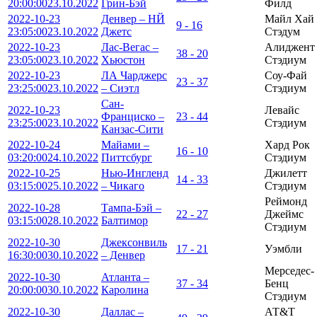
20:00:00
23.10.2022
Грин-Бэй
Филд
2022-10-23
Денвер – НЙ
Майл Хай
9 - 16
23:05:00
23.10.2022
Джетс
Стэдум
2022-10-23
Лас-Вегас –
Алиджент
38 - 20
23:05:00
23.10.2022
Хьюстон
Стэдиум
2022-10-23
ЛА Чарджерс
Соу-Фай
23 - 37
23:25:00
23.10.2022
– Сиэтл
Стэдиум
Сан-
2022-10-23
Левайс
Франциско –
23 - 44
23:25:00
23.10.2022
Стэдиум
Канзас-Сити
2022-10-24
Майами –
Хард Рок
16 - 10
03:20:00
24.10.2022
Питтсбург
Стэдиум
2022-10-25
Нью-Ингленд
Джилетт
14 - 33
03:15:00
25.10.2022
– Чикаго
Стэдиум
Реймонд
2022-10-28
Тампа-Бэй –
22 - 27
Джеймс
03:15:00
28.10.2022
Балтимор
Стэдиум
2022-10-30
Джексонвиль
17 - 21
Уэмбли
16:30:00
30.10.2022
– Денвер
Мерседес-
2022-10-30
Атланта –
37 - 34
Бенц
20:00:00
30.10.2022
Каролина
Стэдиум
2022-10-30
Даллас –
АТ&Т