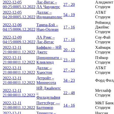
2022-12-05
Лас-Вегас –
Алиджент
27 - 20
00:25:00
05.12.2022
ЛА Чарджерс
Стэдиум
2022-12-05
Даллас –
АТ&Т
54 - 19
04:20:00
05.12.2022
Индианаполис
Стэдиум
Реймонд
2022-12-06
Тампа-Бэй –
17 - 16
Джеймс
04:15:00
06.12.2022
Нью-Орлеан
Стэдиум
2022-12-09
ЛА Рэмс –
Соу-Фай
17 - 16
04:15:00
09.12.2022
Лас-Вегас
Стэдиум
2022-12-11
Баффало – НЙ
Хаймарк
20 - 12
21:00:00
11.12.2022
Джетс
Стэдиум
2022-12-11
Цинциннати –
Пэйкор
23 - 10
21:00:00
11.12.2022
Кливленд
Стэдиум
2022-12-11
Даллас –
АТ&Т
27 - 23
21:00:00
11.12.2022
Хьюстон
Стэдиум
2022-12-11
Детройт –
34 - 23
Форд Фил
21:00:00
11.12.2022
Миннесота
НЙ Джайентс
2022-12-11
Метлайф
–
22 - 48
21:00:00
11.12.2022
Стэдиум
Филадельфия
2022-12-11
Питтсбург —
М&Т Банк
14 - 16
21:00:00
11.12.2022
Балтимор
Стэдиум
2022-12-11
Теннесси –
Ниссан