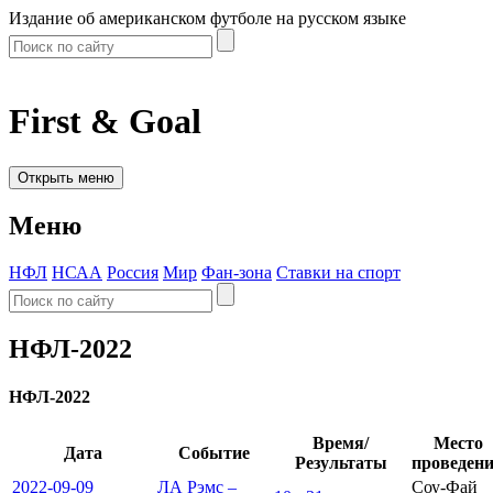
Издание об американском футболе на русском языке
First & Goal
Открыть меню
Меню
НФЛ
НСАА
Россия
Мир
Фан-зона
Ставки на спорт
НФЛ-2022
НФЛ-2022
Время/
Место
Дата
Событие
Результаты
проведен
2022-09-09
ЛА Рэмс –
Соу-Фай