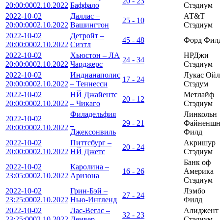
20 - 23
20:00:00
02.10.2022
Баффало
Стэдиум
2022-10-02
Даллас –
АТ&Т
25 - 10
20:00:00
02.10.2022
Вашингтон
Стэдиум
2022-10-02
Детройт –
45 - 48
Форд Фил
20:00:00
02.10.2022
Сиэтл
2022-10-02
Хьюстон – ЛА
НРДжи
24 - 34
20:00:00
02.10.2022
Чарджерс
Стэдиум
2022-10-02
Индианаполис
Лукаc Ойл
17 - 24
20:00:00
02.10.2022
– Теннесси
Стэдум
2022-10-02
НЙ Джайентс
Метлайф
20 - 12
20:00:00
02.10.2022
– Чикаго
Стэдиум
Филадельфия
Линкольн
2022-10-02
–
29 - 21
Файненшн
20:00:00
02.10.2022
Джексонвиль
Филд
2022-10-02
Питтсбург –
Акришур
20 - 24
20:00:00
02.10.2022
НЙ Джетс
Стэдиум
Банк оф
2022-10-02
Каролина –
16 - 26
Америка
23:05:00
02.10.2022
Аризона
Стэдиум
2022-10-02
Грин-Бэй –
Лэмбо
27 - 24
23:25:00
02.10.2022
Нью-Ингленд
Филд
2022-10-02
Лас-Вегас –
Алиджент
32 - 23
23:25:00
02.10.2022
Денвер
Стэдиум