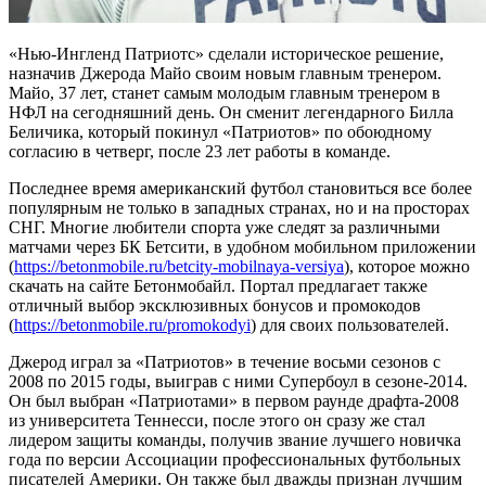
«Нью-Ингленд Патриотс» сделали историческое решение,
назначив Джерода Майо своим новым главным тренером.
Майо, 37 лет, станет самым молодым главным тренером в
НФЛ на сегодняшний день. Он сменит легендарного Билла
Беличика, который покинул «Патриотов» по обоюдному
согласию в четверг, после 23 лет работы в команде.
Последнее время американский футбол становиться все более
популярным не только в западных странах, но и на просторах
СНГ. Многие любители спорта уже следят за различными
матчами через БК Бетсити, в удобном мобильном приложении
(
https://betonmobile.ru/betcity-mobilnaya-versiya
), которое можно
скачать на сайте Бетонмобайл. Портал предлагает также
отличный выбор эксклюзивных бонусов и промокодов
(
https://betonmobile.ru/promokodyi
) для своих пользователей.
Джерод играл за «Патриотов» в течение восьми сезонов с
2008 по 2015 годы, выиграв с ними Супербоул в сезоне-2014.
Он был выбран «Патриотами» в первом раунде драфта-2008
из университета Теннесси, после этого он сразу же стал
лидером защиты команды, получив звание лучшего новичка
года по версии Ассоциации профессиональных футбольных
писателей Америки. Он также был дважды признан лучшим