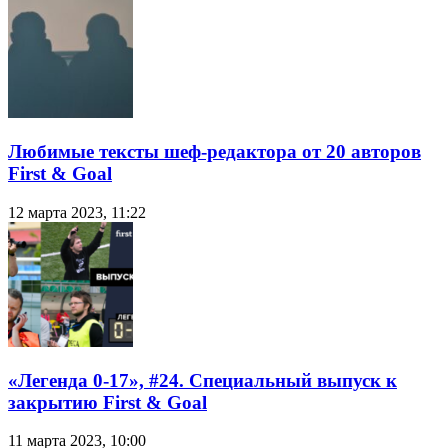
Любимые тексты шеф-редактора от 20 авторов
First & Goal
12 марта 2023, 11:22
«Легенда 0-17», #24. Специальный выпуск к
закрытию First & Goal
11 марта 2023, 10:00