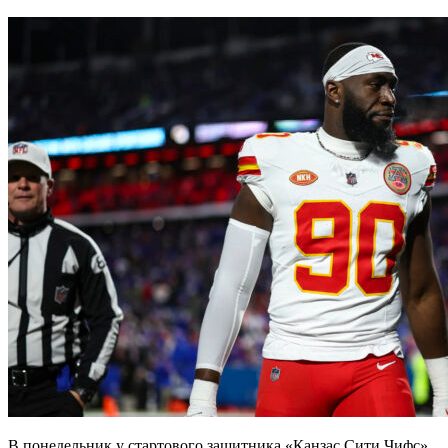
В понедельник у стартового защитника «Канзас Сити Чифс»