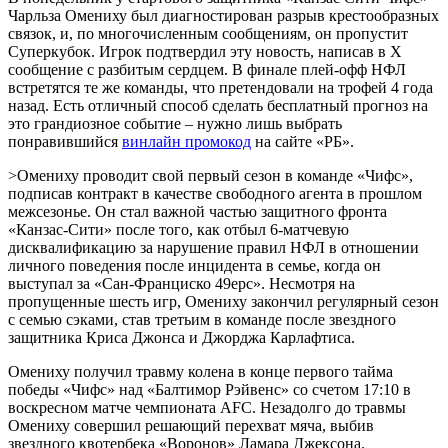
Чарльза Омениху был диагностирован разрыв крестообразных
связок, и, по многочисленным сообщениям, он пропустит
Суперкубок. Игрок подтвердил эту новость, написав в X
сообщение с разбитым сердцем. В финале плей-офф НФЛ
встретятся те же команды, что претендовали на трофей 4 года
назад. Есть отличный способ сделать бесплатный прогноз на
это грандиозное событие – нужно лишь выбрать
понравившийся
винлайн промокод
на сайте «РБ».
>Омениху проводит свой первый сезон в команде «Чифс»,
подписав контракт в качестве свободного агента в прошлом
межсезонье. Он стал важной частью защитного фронта
«Канзас-Сити» после того, как отбыл 6-матчевую
дисквалификацию за нарушение правил НФЛ в отношении
личного поведения после инцидента в семье, когда он
выступал за «Сан-Франциско 49ерс». Несмотря на
пропущенные шесть игр, Омениху закончил регулярный сезон
с семью сэками, став третьим в команде после звездного
защитника Криса Джонса и Джорджа Карлафтиса.
Омениху получил травму колена в конце первого тайма
победы «Чифс» над «Балтимор Рэйвенс» со счетом 17:10 в
воскресном матче чемпионата AFC. Незадолго до травмы
Омениху совершил решающий перехват мяча, выбив
звездного квотербека «Воронов» Ламара Джексона.