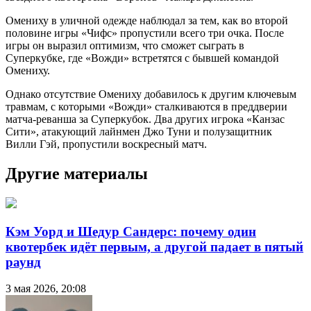
Омениху в уличной одежде наблюдал за тем, как во второй
половине игры «Чифс» пропустили всего три очка. После
игры он выразил оптимизм, что сможет сыграть в
Суперкубке, где «Вожди» встретятся с бывшей командой
Омениху.
Однако отсутствие Омениху добавилось к другим ключевым
травмам, с которыми «Вожди» сталкиваются в преддверии
матча-реванша за Суперкубок. Два других игрока «Канзас
Сити», атакующий лайнмен Джо Туни и полузащитник
Вилли Гэй, пропустили воскресный матч.
Другие материалы
Кэм Уорд и Шедур Сандерс: почему один
квотербек идёт первым, а другой падает в пятый
раунд
3 мая 2026, 20:08