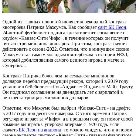
Одной из главных новостей июля стал рекордный контракт
квотербека Патрика Махоумса. Как сообщает
сайт БК Леон
,
24-летний футболист подписал десятилетнее соглашение с
клубом «Канзас-Сити Чифс», в течение которых он получит
пятьсот три миллиона долларов. При этом, контракт начнет
действовать с сезона-2022. Отметим, что в минувшем сезоне
Махоумс стал самым молодым квотербеком в истории НФЛ,
который добился звания самого ценного игрока в матче за
Супербоул.
Контракт Патрика более чем на семьдесят миллионов
долларов перебил предыдущий рекорд, который в 2019 году
установил бейсболист «Лос-Анджелес Энджелс» Майк Трауту.
Он подписал соглашение на двенадцать лет с зарплатой в
четыреста тридцать миллионов долларов.
Отметим, что Махоумс был выбран «Канзас-Сити» на драфте
в 2017 году под десятым номером. С этого времени Патрик
регулярно играет за «Чифс», а в прошлом году он помог своей
команде выиграть Супербоул впервые с 1970 года. Если
скачать
БК Леон на андроид
, то можно увидеть, что и в новом
сезоне эксперты считают «Канзас-Сити» главным фаворитом