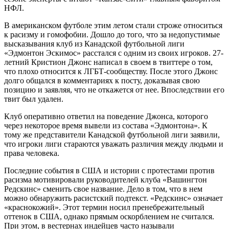
НФЛ.
В американском футболе этим летом стали строже относиться
к расизму и гомофобии. Дошло до того, что за недопустимые
высказывания клуб из Канадской футбольной лиги
«Эдмонтон Эскимос» расстался с одним из своих игроков. 27-
летний Кристион Джонс написал в своем в твиттере о том,
что плохо относится к ЛГБТ-сообществу. После этого Джонс
долго общался в комментариях к посту, доказывая свою
позицию и заявляя, что не откажется от нее. Впоследствии его
твит был удален.
Клуб оперативно ответил на поведение Джонса, которого
через некоторое время вывели из состава «Эдмонтона». К
тому же представители Канадской футбольной лиги заявили,
что игроки лиги стараются уважать различия между людьми и
права человека.
Последние события в США и истории с протестами против
расизма мотивировали руководителей клуба «Вашингтон
Редскинс» сменить свое название. Дело в том, что в нем
можно обнаружить расистский подтекст. «Редскинс» означает
«краснокожий». Этот термин носил пренебрежительный
оттенок в США, однако прямым оскорблением не считался.
При этом, в вестернах индейцев часто называли