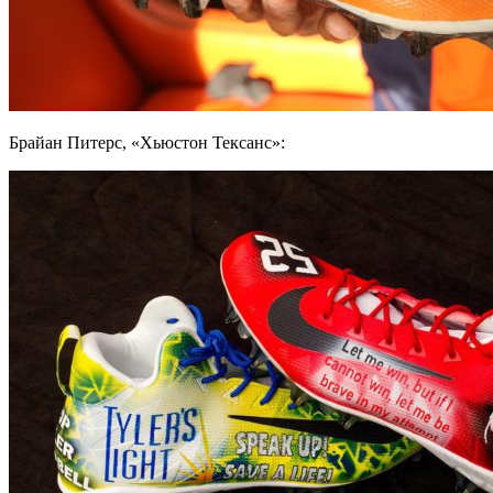
Брайан Питерс, «Хьюстон Тексанс»: