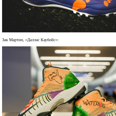
Зак Мартин, «Даллас Каубойс»: