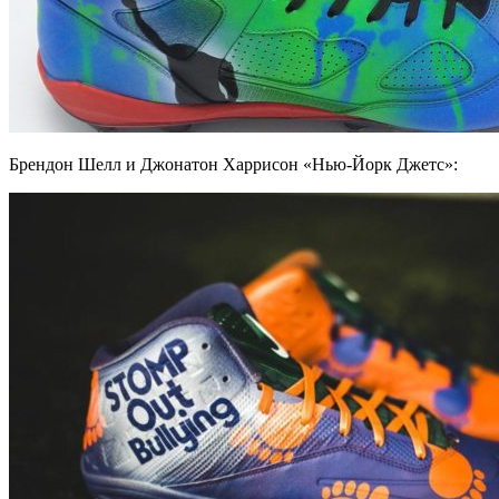
Брендон Шелл и Джонатон Харрисон «Нью-Йорк Джетс»: