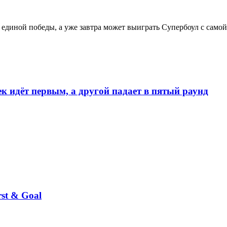
з единой победы, а уже завтра может выиграть Супербоул с само
к идёт первым, а другой падает в пятый раунд
st & Goal