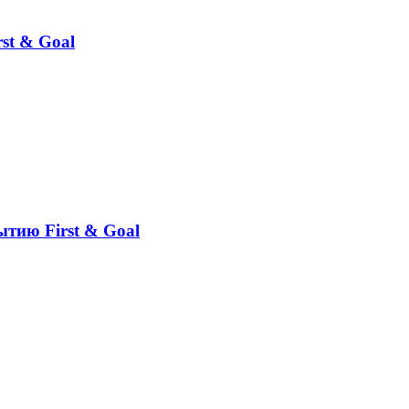
st & Goal
ытию First & Goal