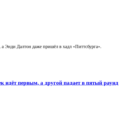
 а Энди Далтон даже пришёл в хадл «Питтсбурга».
к идёт первым, а другой падает в пятый раунд