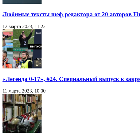
Любимые тексты шеф-редактора от 20 авторов Fir
12 марта 2023, 11:22
«Легенда 0-17», #24. Специальный выпуск к закр
11 марта 2023, 10:00