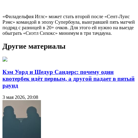
«Филадельфия Иглс» может стать второй после «Сент-Луис
Рэмс» командой в эпоху Супербоула, выигравшей пять матчей
подряд с разницей в 20+ очков. Для этого ей нужно на выезде
обыграть «Сиэтл Сихокс» минимум в три тачдауна.
Другие материалы
Кэм Уорд и Шедур Сандерс: почему один
квотербек идёт первым, а другой падает в пятый
раунд
3 мая 2026, 20:08