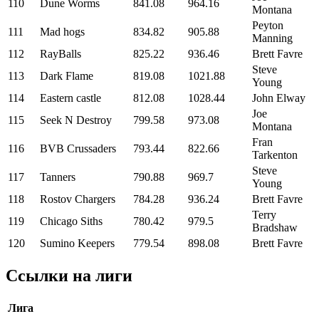
110
Dune Worms
841.08
964.16
Montana
Peyton
111
Mad hogs
834.82
905.88
Manning
112
RayBalls
825.22
936.46
Brett Favre
Steve
113
Dark Flame
819.08
1021.88
Young
114
Eastern castle
812.08
1028.44
John Elway
Joe
115
Seek N Destroy
799.58
973.08
Montana
Fran
116
BVB Crussaders
793.44
822.66
Tarkenton
Steve
117
Tanners
790.88
969.7
Young
118
Rostov Chargers
784.28
936.24
Brett Favre
Terry
119
Chicago Siths
780.42
979.5
Bradshaw
120
Sumino Keepers
779.54
898.08
Brett Favre
Ссылки на лиги
Лига