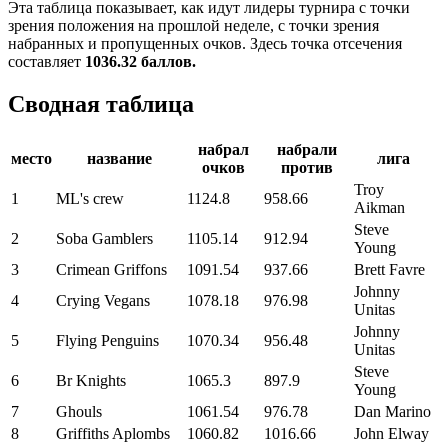
Эта таблица показывает, как идут лидеры турнира с точки
зрения положения на прошлой неделе, с точки зрения
набранных и пропущенных очков. Здесь точка отсечения
составляет
1036.32 баллов.
Сводная таблица
набрал
набрали
место
название
лига
очков
против
Troy
1
ML's crew
1124.8
958.66
Aikman
Steve
2
Soba Gamblers
1105.14
912.94
Young
3
Crimean Griffons
1091.54
937.66
Brett Favre
Johnny
4
Crying Vegans
1078.18
976.98
Unitas
Johnny
5
Flying Penguins
1070.34
956.48
Unitas
Steve
6
Br Knights
1065.3
897.9
Young
7
Ghouls
1061.54
976.78
Dan Marino
8
Griffiths Aplombs
1060.82
1016.66
John Elway