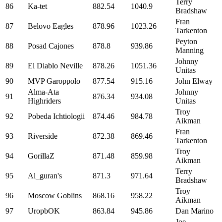
Terry
86
Ka-tet
882.54
1040.9
Bradshaw
Fran
87
Belovo Eagles
878.96
1023.26
Tarkenton
Peyton
88
Posad Cajones
878.8
939.86
Manning
Johnny
89
El Diablo Neville
878.26
1051.36
Unitas
90
MVP Garoppolo
877.54
915.16
John Elway
Alma-Ata
Johnny
91
876.34
934.08
Highriders
Unitas
Troy
92
Pobeda Ichtiologii
874.46
984.78
Aikman
Fran
93
Riverside
872.38
869.46
Tarkenton
Troy
94
GorillaZ
871.48
859.98
Aikman
Terry
95
Al_guran's
871.3
971.64
Bradshaw
Troy
96
Moscow Goblins
868.16
958.22
Aikman
97
UropbOK
863.84
945.86
Dan Marino
Joe