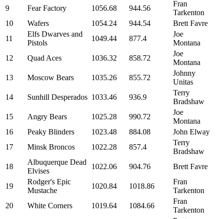
Fran
9
Fear Factory
1056.68
944.56
Tarkenton
10
Wafers
1054.24
944.54
Brett Favre
Elfs Dwarves and
Joe
11
1049.44
877.4
Pistols
Montana
Joe
12
Quad Aces
1036.32
858.72
Montana
Johnny
13
Moscow Bears
1035.26
855.72
Unitas
Terry
14
Sunhill Desperados
1033.46
936.9
Bradshaw
Joe
15
Angry Bears
1025.28
990.72
Montana
16
Peaky Blinders
1023.48
884.08
John Elway
Terry
17
Minsk Broncos
1022.28
857.4
Bradshaw
Albuquerque Dead
18
1022.06
904.76
Brett Favre
Elvises
Rodger's Epic
Fran
19
1020.84
1018.86
Mustache
Tarkenton
Fran
20
White Corners
1019.64
1084.66
Tarkenton