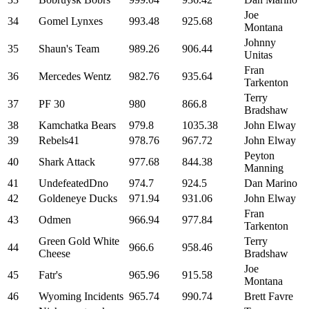
Joe
34
Gomel Lynxes
993.48
925.68
Montana
Johnny
35
Shaun's Team
989.26
906.44
Unitas
Fran
36
Mercedes Wentz
982.76
935.64
Tarkenton
Terry
37
PF 30
980
866.8
Bradshaw
38
Kamchatka Bears
979.8
1035.38
John Elway
39
Rebels41
978.76
967.72
John Elway
Peyton
40
Shark Attack
977.68
844.38
Manning
41
UndefeatedDno
974.7
924.5
Dan Marino
42
Goldeneye Ducks
971.94
931.06
John Elway
Fran
43
Odmen
966.94
977.84
Tarkenton
Green Gold White
Terry
44
966.6
958.46
Cheese
Bradshaw
Joe
45
Fatr's
965.96
915.58
Montana
46
Wyoming Incidents
965.74
990.74
Brett Favre