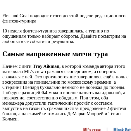
First and Goal подводит итоги десятой недели редакционного
фэнтези-турнира
10 неделя фэнтези-турнира завершилась, а турнир по
ощущениям только набирает обороты. Давайте посмотрим на
любопытные события и результаты.
Самые напряженные матчи тура
Начнём с лиги
Troy Aikman,
в которой команда автора этого
материала ML’s crew сражался с соперником, а соперник
сражался с ней. Это противостояние завершилось ещё в ночь с
воскресения на понедельник по московскому времени, а
Стерлинг Шепард буквально немного не добежал до победы.
Победу с разницей
0.4
можно вполне назвать валидольной, а
поражение, соответственно обидным. При этом, оба
менеджера допустили тактический просчёт с составом,
выпустив на газон rb, сражавшихся за преодоление 2 фэнтези
баллов, а на скамейке томились ДеМарко Мюррей и Тевин
Колмен.