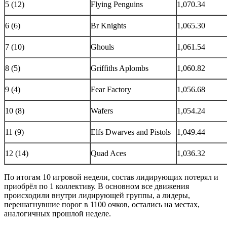
5 (12)
Flying Penguins
1,070.34
6 (6)
Br Knights
1,065.30
7 (10)
Ghouls
1,061.54
8 (5)
Griffiths Aplombs
1,060.82
9 (4)
Fear Factory
1,056.68
10 (8)
Wafers
1,054.24
11 (9)
Elfs Dwarves and Pistols
1,049.44
12 (14)
Quad Aces
1,036.32
По итогам 10 игровой недели, состав лидирующих потерял и
приобрёл по 1 коллективу. В основном все движения
происходили внутри лидирующей группы, а лидеры,
перешагнувшие порог в 1100 очков, остались на местах,
аналогичных прошлой неделе.