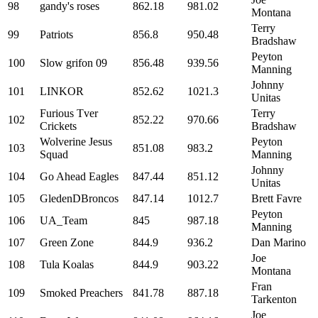
98
gandy's roses
862.18
981.02
Montana
Terry
99
Patriots
856.8
950.48
Bradshaw
Peyton
100
Slow grifon 09
856.48
939.56
Manning
Johnny
101
LINKOR
852.62
1021.3
Unitas
Furious Tver
Terry
102
852.22
970.66
Crickets
Bradshaw
Wolverine Jesus
Peyton
103
851.08
983.2
Squad
Manning
Johnny
104
Go Ahead Eagles
847.44
851.12
Unitas
105
GledenDBroncos
847.14
1012.7
Brett Favre
Peyton
106
UA_Team
845
987.18
Manning
107
Green Zone
844.9
936.2
Dan Marino
Joe
108
Tula Koalas
844.9
903.22
Montana
Fran
109
Smoked Preachers
841.78
887.18
Tarkenton
Joe