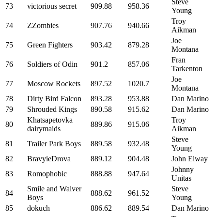
Steve
73
victorious secret
909.88
958.36
Young
Troy
74
ZZombies
907.76
940.66
Aikman
Joe
75
Green Fighters
903.42
879.28
Montana
Fran
76
Soldiers of Odin
901.2
857.06
Tarkenton
Joe
77
Moscow Rockets
897.52
1020.7
Montana
78
Dirty Bird Falcon
893.28
953.88
Dan Marino
79
Shrouded Kings
890.58
915.62
Dan Marino
Khatsapetovka
Troy
80
889.86
915.06
dairymaids
Aikman
Steve
81
Trailer Park Boys
889.58
932.48
Young
82
BravyieDrova
889.12
904.48
John Elway
Johnny
83
Romophobic
888.88
947.64
Unitas
Smile and Waiver
Steve
84
888.62
961.52
Boys
Young
85
dokuch
886.62
889.54
Dan Marino