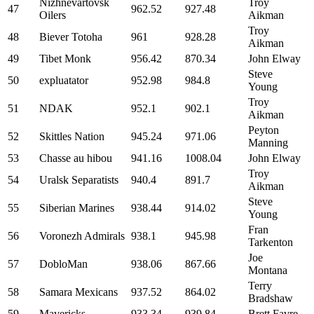
Nizhnevartovsk
Troy
47
962.52
927.48
Oilers
Aikman
Troy
48
Biever Totoha
961
928.28
Aikman
49
Tibet Monk
956.42
870.34
John Elway
Steve
50
expluatator
952.98
984.8
Young
Troy
51
NDAK
952.1
902.1
Aikman
Peyton
52
Skittles Nation
945.24
971.06
Manning
53
Chasse au hibou
941.16
1008.04
John Elway
Troy
54
Uralsk Separatists
940.4
891.7
Aikman
Steve
55
Siberian Marines
938.44
914.02
Young
Fran
56
Voronezh Admirals
938.1
945.98
Tarkenton
Joe
57
DobloMan
938.06
867.66
Montana
Terry
58
Samara Mexicans
937.52
864.02
Bradshaw
59
Mavericks
933.34
939.84
Brett Favre