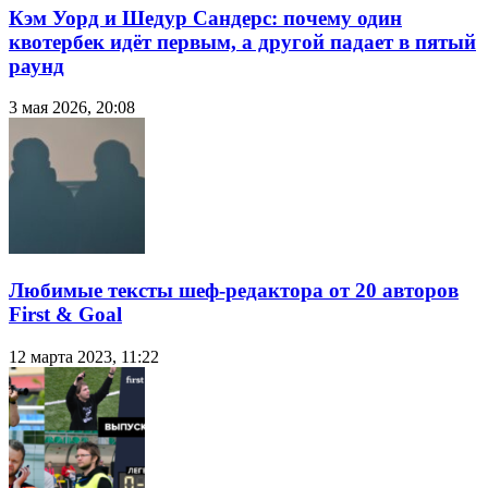
Кэм Уорд и Шедур Сандерс: почему один
квотербек идёт первым, а другой падает в пятый
раунд
3 мая 2026, 20:08
Любимые тексты шеф-редактора от 20 авторов
First & Goal
12 марта 2023, 11:22