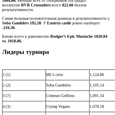
1084.66.
Меньше всех от соперников пострадал
коллектив
BVB Crussaders
всего
822.66
баллов
результативности.
Самая большая положительная разница в результативности у
Soba Gamblers
192.20
. У
Eastern castle
ровно наоборот
-216.36
.
Ближе всего к равновесию
Rodger’s Epic Mustache 1020.84
vs. 1018.86.
Лидеры турнира
1 (1)
ML’s crew
1,124.80
2 (2)
Soba Gamblers
1,105.14
3 (7)
Crimean Griffons
1,091.54
4 (3)
Crying Vegans
1,078.18