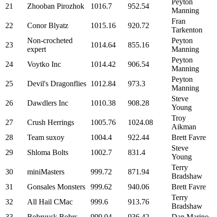
Peyton
21
Zhooban Pirozhok
1016.7
952.54
Manning
Fran
22
Conor Blyatz
1015.16
920.72
Tarkenton
Non-crocheted
Peyton
23
1014.64
855.16
expert
Manning
Peyton
24
Voytko Inc
1014.42
906.54
Manning
Peyton
25
Devil's Dragonflies
1012.84
973.3
Manning
Steve
26
Dawdlers Inc
1010.38
908.28
Young
Troy
27
Crush Herrings
1005.76
1024.08
Aikman
28
Team suxoy
1004.4
922.44
Brett Favre
Steve
29
Shloma Bolts
1002.7
831.4
Young
Terry
30
miniMasters
999.72
871.94
Bradshaw
31
Gonsales Monsters
999.62
940.06
Brett Favre
Terry
32
All Hail CMac
999.6
913.76
Bradshaw
33
Bobruysk Bobrs
999.04
936.42
Dan Marino