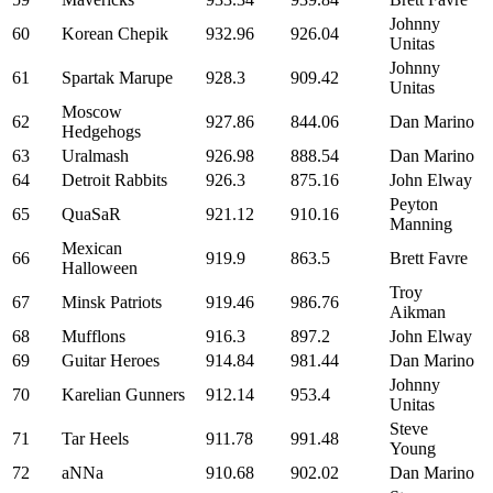
Johnny
60
Korean Chepik
932.96
926.04
Unitas
Johnny
61
Spartak Marupe
928.3
909.42
Unitas
Moscow
62
927.86
844.06
Dan Marino
Hedgehogs
63
Uralmash
926.98
888.54
Dan Marino
64
Detroit Rabbits
926.3
875.16
John Elway
Peyton
65
QuaSaR
921.12
910.16
Manning
Mexican
66
919.9
863.5
Brett Favre
Halloween
Troy
67
Minsk Patriots
919.46
986.76
Aikman
68
Mufflons
916.3
897.2
John Elway
69
Guitar Heroes
914.84
981.44
Dan Marino
Johnny
70
Karelian Gunners
912.14
953.4
Unitas
Steve
71
Tar Heels
911.78
991.48
Young
72
aNNa
910.68
902.02
Dan Marino