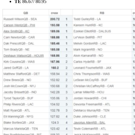
TE
86.67/ 80.95