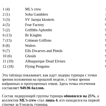
1 (4)
ML’s crew
2 (1)
Soba Gamblers
3 (3)
SV Jazepa klosteris
4 (5)
Fear Factory
5 (2)
Griffiths Aplombs
6 (13)
Br Knights
7 (15)
Crimean Griffons
8 (8)
Wafers
9 (7)
Elfs Dwarves and Pistols
10 (6)
Ghouls
11 (10)
Albuquerque Dead Elvises
12 (18)
Flying Penguins
Эта таблица показывает, как идут лидеры турнира с точки
зрения положения на прошлой неделе, с точки зрения
набранных и пропущенных очков. Здесь точка отсечения
составляет
949.96 баллов.
Состав лидирующей группы турнира
обновился на 25%
, а
коллектив
ML’s crew
стал
лишь 4
, кто находился на первой
строчке за 9 недель турнира.