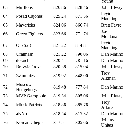
Young
63
Mufflons
826.86
828.46
John Elway
Peyton
64
Posad Cajones
825.24
871.56
Manning
65
Mavericks
824.06
866.74
Brett Favre
Joe
66
Green Fighters
823.66
771.74
Montana
Peyton
67
QuaSaR
821.22
814.8
Manning
68
Uralmash
821.22
790.06
Dan Marino
69
dokuch
820.4
781.16
Dan Marino
70
BravyieDrova
820.38
815.04
John Elway
Troy
71
ZZombies
819.92
848.06
Aikman
Moscow
72
819.48
777.84
Dan Marino
Hedgehogs
73
MVP Garoppolo
819.34
805.06
John Elway
Troy
74
Minsk Patriots
818.86
885.76
Aikman
75
aNNa
818.54
815.32
Dan Marino
Johnny
76
Korean Chepik
817.5
805.66
Unitas