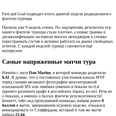
First and Goal подводит итоги девятой недели редакционного
фэнтези-турнира
Прошли уже 9 недель сезона. По ощущениям, результаты игр
нашего фэнтези турнира стали плотнее, а новые травмы и
дисквалификации заставили многих менеджеров в спешке
перестраивать состав и активно работать на рынке свободных
агентов. С каждой неделей турнир становится ещё
интереснее.
Самые напряженные матчи тура
Начнём с лиги
Dan Marino
, в которой команды разделили
0.42
. Я думаю, что у постоянных участников канала #FFF
перед глазами мелькают фотографии малолитражной
изысканной IPA или ламбика (именно в бокалы по 0,4
принято разливать крафт в российских барах), но нет. Речь не
о бокалах, а именно о баллах фэнтези результативности!
Беннетт, тайт-энд проигравшей команды, набрав ровно
0
баллов
в матче, завершавшем игровую неделю, отказался
конкурировать со Стаффордом, который в том же матче
набрал
22.44
.