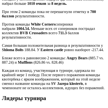
набрал больше
1010 очков
за
8 недель.
При этом 2 команды пока не перешагнули отметку в
700
баллов
результативности.
Против команды
White Corners
соперники
набрали
1004.54.
Меньше всех от соперников пострадал
коллектив
BVB Crussaders
всего
711.3
баллов
результативности.
Самая большая положительная разница в результативности у
Shloma Bolts
188.84. У
Eastern castle
ровно наоборот -217.44.
Ближе всего к равновесию 2 команды:
Angry Bears
(885.7 vs.
887.24) и
Mufflons
(826.86 vs. 828.46)
Каждая из команд, участвующая в турнире, одержала по
крайней мере 1 победу. После первого поражения команды
квотербека с ярким воображением, который на этой неделе
сменил название команды на
SV Jazepa klosteris
, в
чемпионате не осталось коллективов, идущих без поражений.
Лидеры турнира