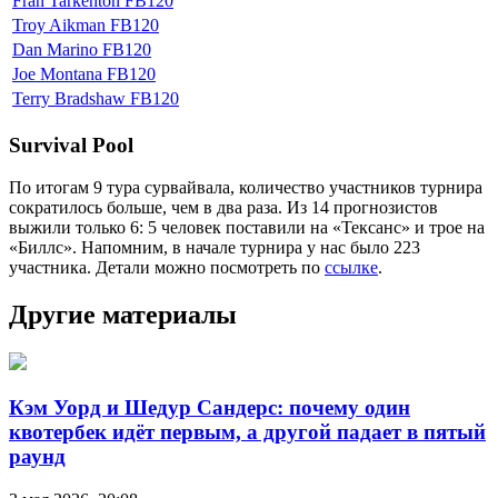
Fran Tarkenton FB120
Troy Aikman FB120
Dan Marino FB120
Joe Montana FB120
Terry Bradshaw FB120
Survival Pool
По итогам 9 тура сурвайвала, количество участников турнира
сократилось больше, чем в два раза. Из 14 прогнозистов
выжили только 6: 5 человек поставили на «Тексанс» и трое на
«Биллс». Напомним, в начале турнира у нас было 223
участника. Детали можно посмотреть по
ссылке
.
Другие материалы
Кэм Уорд и Шедур Сандерс: почему один
квотербек идёт первым, а другой падает в пятый
раунд