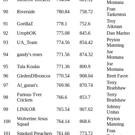
Montana
Fran
90
Riverside
780.84
758.72
Tarkenton
Troy
91
GorillaZ
778.1
752.6
Aikman
92
UropbOK
775.08
845.6
Dan Marino
Peyton
93
UA_Team
774.56
854.42
Manning
Joe
94
gandy's roses
771.56
874.32
Montana
Joe
95
Tula Koalas
771.36
800.9
Montana
96
GledenDBroncos
770.54
908.04
Brett Favre
Terry
97
Al_guran's
769.96
870.74
Bradshaw
Furious Tver
Terry
98
766.6
853.7
Crickets
Bradshaw
Johnny
99
LINKOR
765.54
907.02
Unitas
Wolverine Jesus
Peyton
100
764.14
868.6
Squad
Manning
Fran
101
Smoked Preachers
761.66
773.72