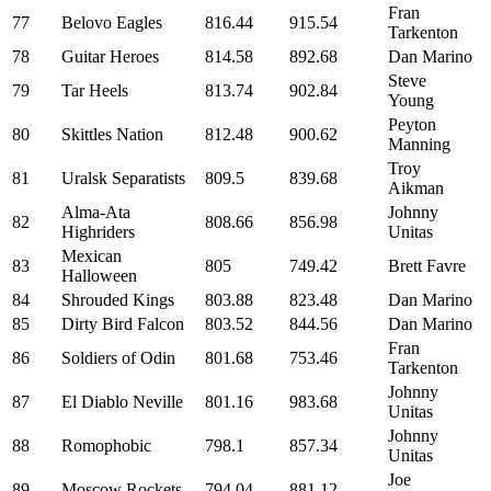
Fran
77
Belovo Eagles
816.44
915.54
Tarkenton
78
Guitar Heroes
814.58
892.68
Dan Marino
Steve
79
Tar Heels
813.74
902.84
Young
Peyton
80
Skittles Nation
812.48
900.62
Manning
Troy
81
Uralsk Separatists
809.5
839.68
Aikman
Alma-Ata
Johnny
82
808.66
856.98
Highriders
Unitas
Mexican
83
805
749.42
Brett Favre
Halloween
84
Shrouded Kings
803.88
823.48
Dan Marino
85
Dirty Bird Falcon
803.52
844.56
Dan Marino
Fran
86
Soldiers of Odin
801.68
753.46
Tarkenton
Johnny
87
El Diablo Neville
801.16
983.68
Unitas
Johnny
88
Romophobic
798.1
857.34
Unitas
Joe
89
Moscow Rockets
794.04
881.12