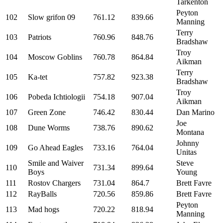
Tarkenton
Peyton
102
Slow grifon 09
761.12
839.66
Manning
Terry
103
Patriots
760.96
848.76
Bradshaw
Troy
104
Moscow Goblins
760.78
864.84
Aikman
Terry
105
Ka-tet
757.82
923.38
Bradshaw
Troy
106
Pobeda Ichtiologii
754.18
907.04
Aikman
107
Green Zone
746.42
830.44
Dan Marino
Joe
108
Dune Worms
738.76
890.62
Montana
Johnny
109
Go Ahead Eagles
733.16
764.04
Unitas
Smile and Waiver
Steve
110
731.34
899.64
Boys
Young
111
Rostov Chargers
731.04
864.7
Brett Favre
112
RayBalls
720.56
859.86
Brett Favre
Peyton
113
Mad hogs
720.22
818.94
Manning