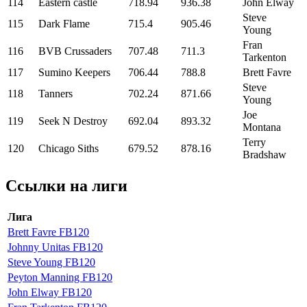
114
Eastern castle
718.94
936.38
John Elway
Steve
115
Dark Flame
715.4
905.46
Young
Fran
116
BVB Crussaders
707.48
711.3
Tarkenton
117
Sumino Keepers
706.44
788.8
Brett Favre
Steve
118
Tanners
702.24
871.66
Young
Joe
119
Seek N Destroy
692.04
893.32
Montana
Terry
120
Chicago Siths
679.52
878.16
Bradshaw
Ссылки на лиги
Лига
Brett Favre FB120
Johnny Unitas FB120
Steve Young FB120
Peyton Manning FB120
John Elway FB120