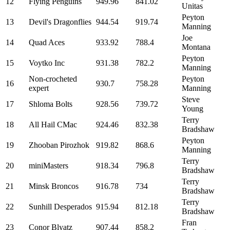
12
Flying Penguins
949.96
841.02
Unitas
Peyton
13
Devil's Dragonflies
944.54
919.74
Manning
Joe
14
Quad Aces
933.92
788.4
Montana
Peyton
15
Voytko Inc
931.38
782.2
Manning
Non-crocheted
Peyton
16
930.7
758.28
expert
Manning
Steve
17
Shloma Bolts
928.56
739.72
Young
Terry
18
All Hail CMac
924.46
832.38
Bradshaw
Peyton
19
Zhooban Pirozhok
919.82
868.6
Manning
Terry
20
miniMasters
918.34
796.8
Bradshaw
Terry
21
Minsk Broncos
916.78
734
Bradshaw
Terry
22
Sunhill Desperados
915.94
812.18
Bradshaw
Fran
23
Conor Blyatz
907.44
858.2