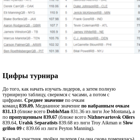
Цифры турнира
До того, как начать изучать лидеров, а затем полную
турнирную таблицу, сверимся с часами, а потом с
цифрами.
Среднее значение
по очкам
команд
839.09.
Медианное значение
по набранным очкам
831.13
(ближе всего
DobloMan
831.36 из лиги Joe Montana)
,
а
по
пропущенным 839.67
(ближе всего
Nizhnevartovsk Oilers
839.64,
Uralsk Separatists
839.68 из лиги Troy Aikman и
Slow
grifon 09
с 839.66 из лиги Peyton Manning).
Каждый участник двойки лидеров (да она снова поменялась)