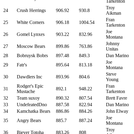
Tarkenton
Troy
24
Crush Herrings
906.92
930.8
Aikman
Fran
25
White Corners
906.18
1004.54
Tarkenton
Joe
26
Gomel Lynxes
903.22
832.96
Montana
Johnny
27
Moscow Bears
899.86
763.86
Unitas
28
Bobruysk Bobrs
897.48
849.3
Dan Marino
Joe
29
Fatr's
895.64
813.18
Montana
Steve
30
Dawdlers Inc
893.96
804.6
Young
Rodger's Epic
Fran
31
892.1
948.22
Mustache
Tarkenton
32
Team suxoy
890.32
807.54
Brett Favre
33
UndefeatedDno
887.58
822.94
Dan Marino
34
Kamchatka Bears
886.86
884.26
John Elway
Joe
35
Angry Bears
885.7
887.24
Montana
Troy
36
Biever Totoha
883.26
808