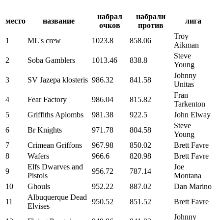
набрал
набрали
место
название
лига
очков
против
Troy
1
ML's crew
1023.8
858.06
Aikman
Steve
2
Soba Gamblers
1013.46
838.8
Young
Johnny
3
SV Jazepa klosteris
986.32
841.58
Unitas
Fran
4
Fear Factory
986.04
815.82
Tarkenton
5
Griffiths Aplombs
981.38
922.5
John Elway
Steve
6
Br Knights
971.78
804.58
Young
7
Crimean Griffons
967.98
850.02
Brett Favre
8
Wafers
966.6
820.98
Brett Favre
Elfs Dwarves and
Joe
9
956.72
787.14
Pistols
Montana
10
Ghouls
952.22
887.02
Dan Marino
Albuquerque Dead
11
950.52
851.52
Brett Favre
Elvises
Johnny