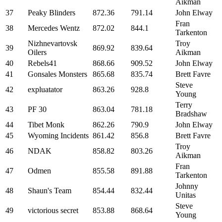
Aikman
37
Peaky Blinders
872.36
791.14
John Elway
Fran
38
Mercedes Wentz
872.02
844.1
Tarkenton
Nizhnevartovsk
Troy
39
869.92
839.64
Oilers
Aikman
40
Rebels41
868.66
909.52
John Elway
41
Gonsales Monsters
865.68
835.74
Brett Favre
Steve
42
expluatator
863.26
928.8
Young
Terry
43
PF 30
863.04
781.18
Bradshaw
44
Tibet Monk
862.26
790.9
John Elway
45
Wyoming Incidents
861.42
856.8
Brett Favre
Troy
46
NDAK
858.82
803.26
Aikman
Fran
47
Odmen
855.58
891.88
Tarkenton
Johnny
48
Shaun's Team
854.44
832.44
Unitas
Steve
49
victorious secret
853.88
868.64
Young