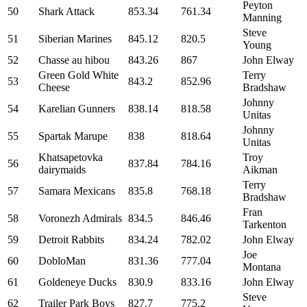
Peyton
50
Shark Attack
853.34
761.34
Manning
Steve
51
Siberian Marines
845.12
820.5
Young
52
Chasse au hibou
843.26
867
John Elway
Green Gold White
Terry
53
843.2
852.96
Cheese
Bradshaw
Johnny
54
Karelian Gunners
838.14
818.58
Unitas
Johnny
55
Spartak Marupe
838
818.64
Unitas
Khatsapetovka
Troy
56
837.84
784.16
dairymaids
Aikman
Terry
57
Samara Mexicans
835.8
768.18
Bradshaw
Fran
58
Voronezh Admirals
834.5
846.46
Tarkenton
59
Detroit Rabbits
834.24
782.02
John Elway
Joe
60
DobloMan
831.36
777.04
Montana
61
Goldeneye Ducks
830.9
833.16
John Elway
Steve
62
Trailer Park Boys
827.7
775.2