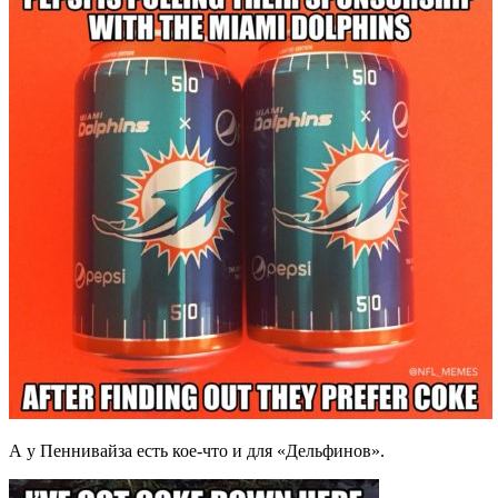
А у Пеннивайза есть кое-что и для «Дельфинов».