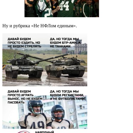
Ну и рубрика «Не НФЛом единым».