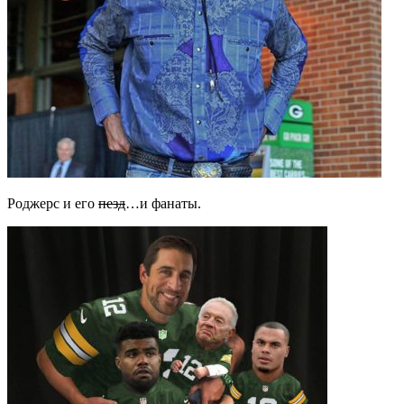
Роджерс и его
пезд
…и фанаты.