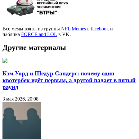
Все мемы взяты из группы
NFL Memes в facebook
и
паблика
FORCE and LOL
в VK.
Другие материалы
Кэм Уорд и Шедур Сандерс: почему один
квотербек идёт первым, а другой падает в пятый
раунд
3 мая 2026, 20:08