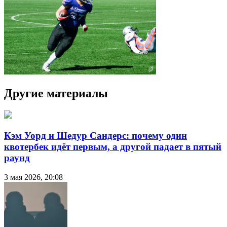
Другие материалы
Кэм Уорд и Шедур Сандерс: почему один
квотербек идёт первым, а другой падает в пятый
раунд
3 мая 2026, 20:08