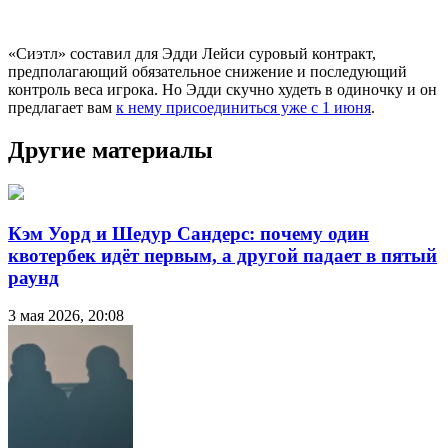
«Сиэтл» составил для Эдди Лейси суровый контракт,
предполагающий обязательное снижение и последующий
контроль веса игрока. Но Эдди скучно худеть в одиночку и он
предлагает вам
к нему присоединиться уже с 1 июня
.
Другие материалы
Кэм Уорд и Шедур Сандерс: почему один
квотербек идёт первым, а другой падает в пятый
раунд
3 мая 2026, 20:08