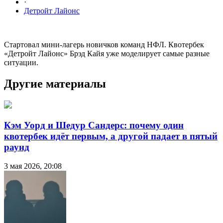
·
Детройт Лайонс
Стартовал мини-лагерь новичков команд НФЛ. Квотербек
«Детройт Лайонс» Брэд Кайя уже моделирует самые разные
ситуации.
Другие материалы
Кэм Уорд и Шедур Сандерс: почему один
квотербек идёт первым, а другой падает в пятый
раунд
3 мая 2026, 20:08