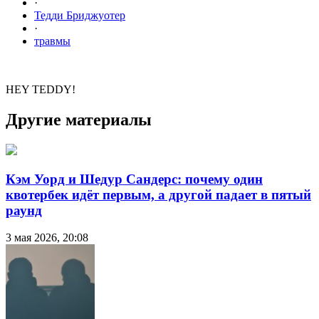
·
Тедди Бриджуотер
·
травмы
HEY TEDDY!
Другие материалы
Кэм Уорд и Шедур Сандерс: почему один
квотербек идёт первым, а другой падает в пятый
раунд
3 мая 2026, 20:08