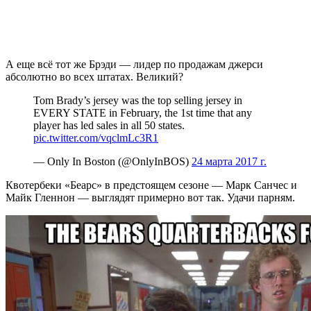
А еще всё тот же Брэди — лидер по продажам джерси
абсолютно во всех штатах. Великий?
Tom Brady’s jersey was the top selling jersey in
EVERY STATE in February, the 1st time that any
player has led sales in all 50 states.
pic.twitter.com/vqclmLc3R1
— Only In Boston (@OnlyInBOS)
24 марта 2017 г.
Квотербеки «Беарс» в предстоящем сезоне — Марк Санчес и
Майк Гленнон — выглядят примерно вот так. Удачи парням.