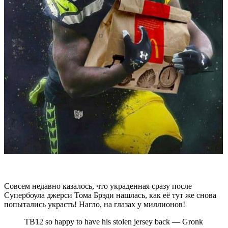
Совсем недавно казалось, что украденная сразу после
Супербоула джерси Тома Брэди нашлась, как её тут же снова
попытались украсть! Нагло, на глазах у миллионов!
TB12 so happy to have his stolen jersey back — Gronk