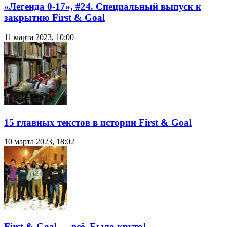
«Легенда 0-17», #24. Специальный выпуск к
закрытию First & Goal
11 марта 2023, 10:00
15 главных текстов в истории First & Goal
10 марта 2023, 18:02
First & Goal — всё. Было круто!