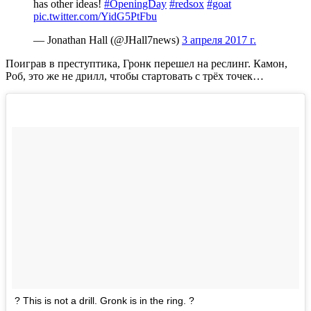
has other ideas!
#OpeningDay
#redsox
#goat
pic.twitter.com/YidG5PtFbu
— Jonathan Hall (@JHall7news)
3 апреля 2017 г.
Поиграв в преступтика, Гронк перешел на реслинг. Камон,
Роб, это же не дрилл, чтобы стартовать с трёх точек…
? This is not a drill. Gronk is in the ring. ?