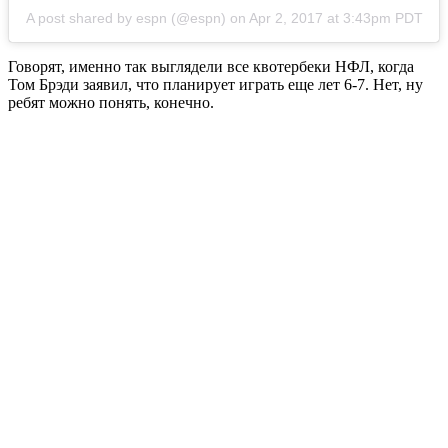
A post shared by espn (@espn) on
Apr 2, 2017 at 3:43pm PDT
Говорят, именно так выглядели все квотербеки НФЛ, когда
Том Брэди заявил, что планирует играть еще лет 6-7. Нет, ну
ребят можно понять, конечно.