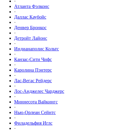
·
Атланта Фэлконс
·
Даллас Каубойс
·
Денвер Бронкос
·
Детройт Лайонс
·
Индианаполис Кольтс
·
Канзас-Сити Чифс
·
Каролина Пэнтерс
·
Лас-Вегас Рейдерс
·
Лос-Анджелес Чарджерс
·
Миннесота Вайкингс
·
Нью-Орлеан Сейнтс
·
Филадельфия Иглс
·