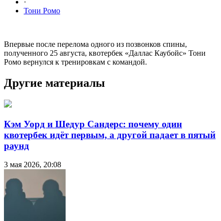
·
Тони Ромо
Впервые после перелома одного из позвонков спины,
полученного 25 августа, квотербек «Даллас Каубойс» Тони
Ромо вернулся к тренировкам с командой.
Другие материалы
Кэм Уорд и Шедур Сандерс: почему один
квотербек идёт первым, а другой падает в пятый
раунд
3 мая 2026, 20:08