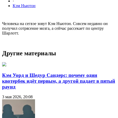
·
Кэм Ньютон
Человека на сегвэе зовут Кэм Ньютон. Совсем недавно он
получил сотрясение мозга, а сейчас рассекает по центру
Шарлотт.
Другие материалы
Кэм Уорд и Шедур Сандерс: почему один
квотербек идёт первым, а другой падает в пятый
раунд
3 мая 2026, 20:08