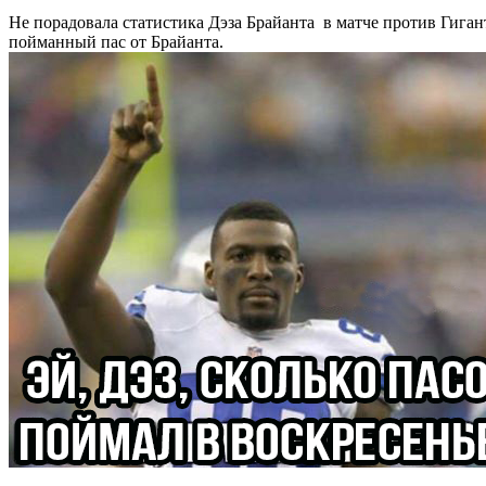
Не порадовала статистика Дэза Брайанта в матче против Гиган
пойманный пас от Брайанта.