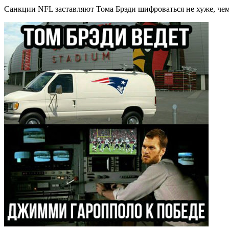
Санкции NFL заставляют Тома Брэди шифроваться не хуже, чем