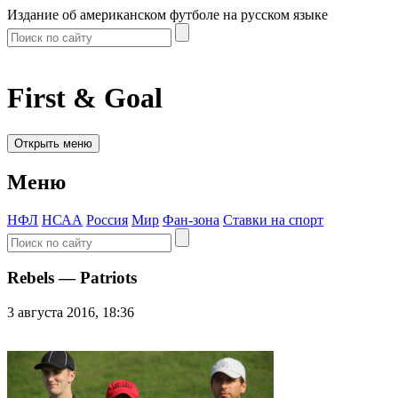
Издание об американском футболе на русском языке
First & Goal
Открыть меню
Меню
НФЛ
НСАА
Россия
Мир
Фан-зона
Ставки на спорт
Rebels — Patriots
3 августа 2016, 18:36